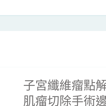
子宮纖維瘤點解
肌瘤切除手術