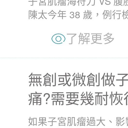
子宮肌瘤海符刀 VS 
陳太今年 38 歲，例
瘤。醫生建議...
了解更多
無創或微創做
痛?需要幾耐恢
如果子宮肌瘤過大、影