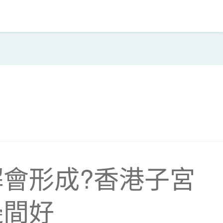
會形成?香港子宮
邊間好