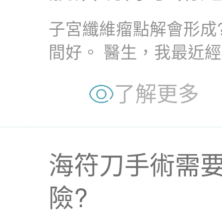
子宮纖維瘤點解會形成
間好。 醫生，我最近
日換巾，仲有啲肚脹同..
了解更多
海符刀手術需要
險?