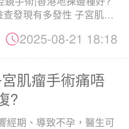
腹腔鏡手術|香港地揀邊種好?
行檢查發現有多發性 子宮肌
2025-08-21 18:18
子宮肌瘤手術痛唔
復?
響經期、導致不孕，醫生可