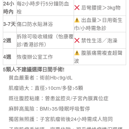
24小
每2小時步行5分鐘防血
忌彎腰提＞3kg物
時內
栓
出血量＞日用衛生
3-7天
傷口防水貼淋浴
巾/小時需急診
拆除可吸收縫線（怡康覆
2週
禁性生活／泡澡
診/香港診所）
腹脹痛需複查超聲
4週
恢復辦公室工作
波
5類人不建議選擇日間手術!
貧血嚴重者：術前Hb<9g/dL
肌瘤過大：直徑>10cm/多發>5顆
既往腹腔粘連：曾患盆腔炎/子宮內膜異位症
麻醉高風險：BMI>35/睡眠呼吸暫停
獨居無照護：
子宮肌瘤術後
24小時需成人陪同