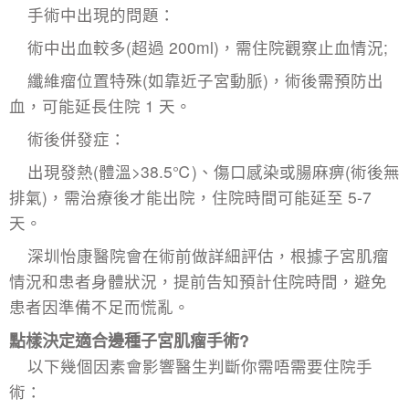
手術中出現的問題：​
術中出血較多(超過 200ml)，需住院觀察止血情況;​
纖維瘤位置特殊(如靠近子宮動脈)，術後需預防出
血，可能延長住院 1 天。​
術後併發症：​
出現發熱(體溫>38.5℃)、傷口感染或腸麻痹(術後無
排氣)，需治療後才能出院，住院時間可能延至 5-7
天。​
深圳怡康醫院會在術前做詳細評估，根據子宮肌瘤
情況和患者身體狀況，提前告知預計住院時間，避免
患者因準備不足而慌亂。
點樣決定適合邊種
子宮肌瘤手術
?
以下幾個因素會影響醫生判斷你需唔需要住院手
術：