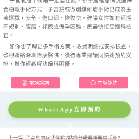
子宮肌瘤手術唔一定要住院，視乎纖維瘤情況選擇
合適嘅手術方式，子宮鏡或微創
纖維瘤手術
已成為主
流選擇，安全、傷口細、恢復快。建議女性如有經期
不規則、腹脹、頻尿或備孕困難，應盡快接受婦科檢
查。
如你想了解更多手術方案、收費明細或安排檢查，
歡迎聯絡深圳怡康醫院，獲得專業建議同快速預約安
排，幫你輕鬆解決婦科困擾。
電話諮詢
在線諮詢
WhatsApp立即預約
上一篇: 子宮息肉症狀係點?點樣分辨要唔要做手術?