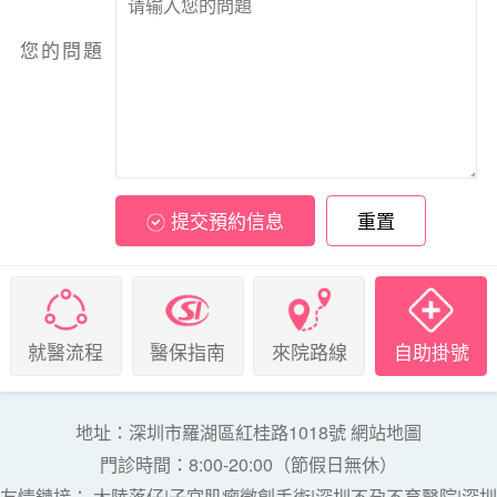
您的問題
提交預約信息
重置
就醫流程
醫保指南
來院路線
自助掛號
地址：深圳市羅湖區紅桂路1018號
網站地圖
門診時間：8:00-20:00（節假日無休）
友情鏈接：
大陸落仔
|
子宮肌瘤微創手術
|
深圳不孕不育醫院
|
深圳