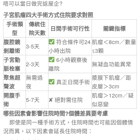
唔可以當日做完返屋企?
子宮肌瘤四大手術方式住院要求對照
手術類
傳統住
日間手術可行性
關鍵指標
型
院天數
腹腔鏡
符合條件可24
肌瘤＜8cm／數量
3-5天
剝離術
小時出院
≤3顆
子宮動
6小時觀察後
2-3天
無凝血功能異常
脈栓塞
離院
聚焦超
無需過
漿膜下肌瘤／距
真正日間手術
聲波
夜
皮層＞3cm
開腹手
肌瘤＞12cm／疑
5-7天
✘ 絕對需住院
術
似惡變
哪些因素會影響住院時間?個體差異要考慮​
即使是同一種手術方式，住院時間也可能因個體情
況而異，以下因素會延長住院時間：​