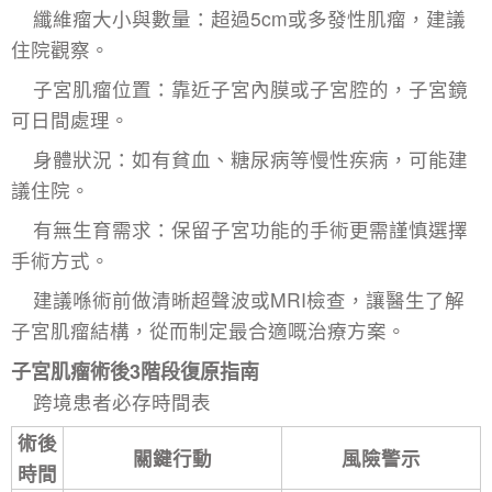
纖維瘤大小與數量：超過5cm或多發性肌瘤，建議
住院觀察。
子宮肌瘤位置
：靠近子宮內膜或子宮腔的，子宮鏡
可日間處理。
身體狀況：如有貧血、糖尿病等慢性疾病，可能建
議住院。
有無生育需求：保留子宮功能的手術更需謹慎選擇
手術方式。
建議喺術前做清晰超聲波或MRI檢查，讓醫生了解
子宮肌瘤結構，從而制定最合適嘅治療方案。
子宮肌瘤術後3階段復原指南
跨境患者必存時間表
術後
關鍵行動
風險警示
時間