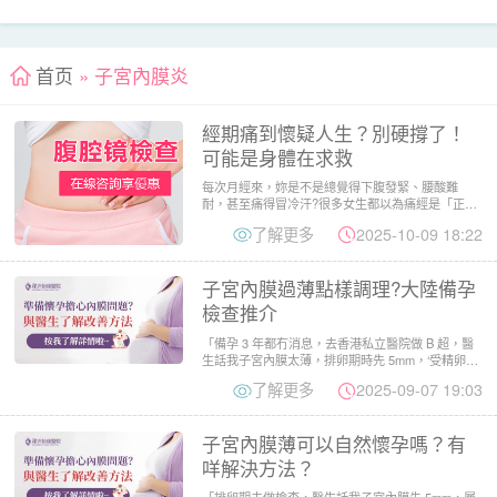
首页
» 子宮內膜炎
經期痛到懷疑人生？別硬撐了！
可能是身體在求救
每次月經來，妳是不是總覺得下腹發緊、腰酸難
耐，甚至痛得冒冷汗?很多女生都以為痛經是「正常
的」，靠止痛藥、熱水袋...
了解更多
2025-10-09 18:22
子宮內膜過薄點樣調理?大陸備孕
檢查推介
「備孕 3 年都冇消息，去香港私立醫院做 B 超，醫
生話我子宮內膜太薄，排卵期時先 5mm，‘受精卵難
著床，就...
了解更多
2025-09-07 19:03
子宮內膜薄可以自然懷孕嗎？有
咩解決方法？
「排卵期去做檢查，醫生話我子宮內膜先 5mm，屬