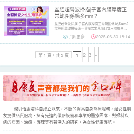
盆腔超聲波掃描|子宮內膜厚度正
常範圍係幾多mm？
盆腔超聲波掃描|子宮內膜厚度正常範圍係幾多mm?
盆腔超聲波掃描係一項相當常見而且實用嘅檢查，
唔單止可以檢查卵巢...
了解更多
2025-06-30 18:14
2
3
»
第 1 頁，共 3 頁
1
深圳怡康婦科自成立以來，不斷的提高自身醫療服務，給女性朋
友提供品質服務，擁有先進的儀器設備和專業的醫療團隊，對婦科疾
病的病因、治療、護理等有著深入的研究，為女性健康護航。