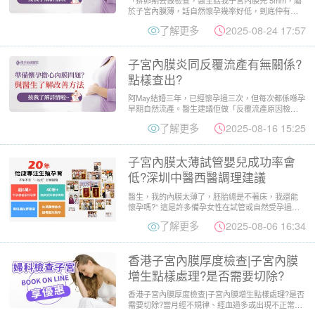
於子宮內膜薄，話自然懷孕幾率好低，到底仲有冇
機會自己懷上?有咩...
了解更多
2025-08-24 17:57
子宮內膜炎同反覆流產有無關係?
點樣查出?
阿May結婚三年，已經懷孕過三次，但每次都係喺孕
早期自然流產。醫生建議佢做「反覆流產原因檢
查」，檢查結果發現：...
了解更多
2025-08-16 15:25
子宮內膜太薄試管嬰兒成功率會
低?深圳中醫西醫調理建議
醫生，我的內膜太薄了，胚胎總是不著床，我還能
懷孕嗎?” 這是許多備孕女性在試管或自然受孕過程
中遇到的難題。子宮...
了解更多
2025-08-06 16:34
香港子宮內膜厚度檢查|子宮內膜
增生點樣處理?是否需要切除?
香港子宮內膜厚度檢查|子宮內膜增生點樣處理?是否
需要切除?當月經不規律、經血過多或出現不正常出
血時，醫生往往會...