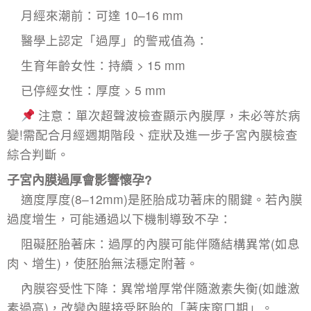
月經來潮前：可達 10–16 mm
醫學上認定「過厚」的警戒值為：
生育年齡女性：持續 > 15 mm
已停經女性：厚度 > 5 mm
注意：單次超聲波檢查顯示內膜厚，未必等於病
變!需配合月經週期階段、症狀及進一步
子宮內膜檢查
綜合判斷。
子宮內膜過厚
會影響懷孕?
適度厚度(8–12mm)是胚胎成功著床的關鍵。若內膜
過度增生，可能通過以下機制導致不孕：
阻礙胚胎著床：過厚的內膜可能伴隨結構異常(如息
肉、增生)，使胚胎無法穩定附著。
內膜容受性下降：異常增厚常伴隨激素失衡(如雌激
素過高)，改變內膜接受胚胎的「著床窗口期」。