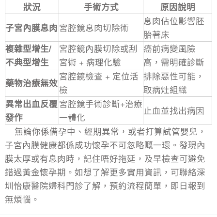
狀況
手術方式
原因說明
息肉佔位影響胚
子宮內膜息肉
宮腔鏡息肉切除術
胎著床
複雜型增生/
宮腔鏡內膜切除或刮
癌前病變風險
不典型增生
宮術 + 病理化驗
高，需明確診斷
宮腔鏡檢查 + 定位活
排除惡性可能，
藥物治療無效
檢
取病灶組織
異常出血反覆
宮腔鏡手術診斷+治療
止血並找出病因
發作
一體化
無論你係備孕中、經期異常，或者打算試管嬰兒，
子宮內膜健康都係成功懷孕不可忽略嘅一環。發現內
膜太厚或有息肉時，記住唔好拖延，及早檢查可避免
錯過黃金懷孕期。如想了解更多實用資訊，可聯絡深
圳怡康醫院婦科門診了解，預約流程簡單，即日報到
無煩惱。