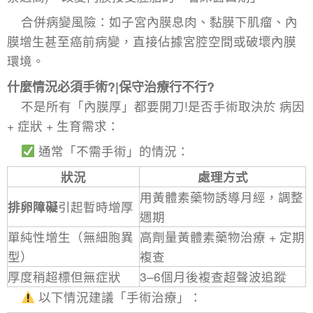
合併病變風險：如子宮內膜息肉、黏膜下肌瘤、內
膜增生甚至癌前病變，直接佔據宮腔空間或破壞內膜
環境。
什麼情況必須手術?|保守治療行不行?
不是所有「內膜厚」都要開刀!是否手術取決於 病因
+ 症狀 + 生育需求：
通常「不需手術」的情況：
狀況
處理方式
用黃體素藥物誘導月經，調整
排卵障礙
引起暫時增厚
週期
單純性增生（無細胞異
高劑量黃體素藥物治療 + 定期
型）
複查
厚度稍超標但無症狀
3–6個月後複查超聲波追蹤
以下情況建議「手術治療」：