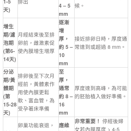
1-5
排出
4 – 5
候。
天)
mm
逐漸
增生
增
期/濾
月經結束後至排
厚，
接近排卵日時，厚度通
泡期
卵前，雌激素促
約 5 –
常達到或超過 8 mm。
(第6-
使內膜增生增厚
10
14天)
mm
分泌
至
排卵後至下次月
期/黃
厚，
經前，黃體素作
體期
通常
厚度達到高峰，為可能
用使內膜更鬆
(第
約 8 –
的胚胎植入做好準備。
軟、富血管，為
15-28
16
受孕著床準備
天)
mm
非常重要！
停經後婦
卵巢功能衰退，
應維
女若內膜厚度 > 4-5