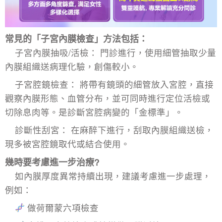
常見的「子宮內膜檢查」方法包括：
子宮內膜抽吸/活檢： 門診進行，使用細管抽取少量
內膜組織送病理化驗，創傷較小。
子
宮腔鏡檢查
： 將帶有鏡頭的細管放入宮腔，直接
觀察內膜形態、血管分布，並可同時進行定位活檢或
切除息肉等。是診斷宮腔病變的「金標準」。
診斷性刮宮： 在麻醉下進行，刮取內膜組織送檢，
現多被宮腔鏡取代或結合使用。
幾時要考慮進一步治療?
如內膜厚度異常持續出現，建議考慮進一步處理，
例如：
做
荷爾蒙六項檢查