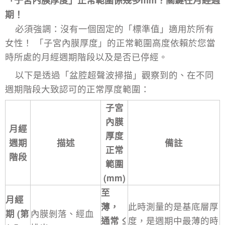
期！
必須強調：沒有一個固定的「標準值」適用於所有
女性！ 「
子宮內膜厚度
」的正常範圍高度依賴於您當
時所處的月經週期階段以及是否已停經。
以下是透過「盆腔超聲波掃描」觀察到的、在不同
週期階段大致認可的正常厚度範圍：
子宮
內膜
月經
厚度
週期
描述
備註
正常
階段
範圍
(mm)
至
月經
薄，
此時測量的是基底層厚
期 (第
內膜剝落、經血
通常 ≤
度，是週期中最薄的時