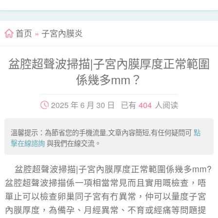
首页
»
子宮內膜炎
盆腔超聲波掃描|子宮內膜厚度正常範圍
係幾多mm？
2025 年 6 月 30 日 已有
404
人阅读
溫馨提示：為節省您的手機流量,文章內容簡短,有任何疑問可
點
擊在線諮詢
與我們在線交流。
盆腔超聲波掃描|子宮內膜厚度正常範圍係幾多mm?
盆腔超聲波掃描係一項相當常見而且實用嘅檢查，唔
單止可以檢查卵巢同子宮有冇異常，仲可以量度子宮
內膜厚度，為備孕、月經異常、不育或經痛等問題提