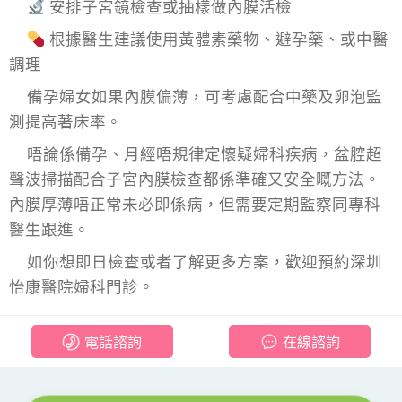
安排子宮鏡檢查或抽樣做內膜活檢
根據醫生建議使用黃體素藥物、避孕藥、或中醫
調理
備孕婦女如果內膜偏薄，可考慮配合中藥及卵泡監
測提高著床率。
唔論係備孕、月經唔規律定懷疑婦科疾病，盆腔超
聲波掃描配合子宮內膜檢查都係準確又安全嘅方法。
內膜厚薄唔正常未必即係病，但需要定期監察同專科
醫生跟進。
如你想即日檢查或者了解更多方案，歡迎預約深圳
怡康醫院婦科門診。
電話諮詢
在線諮詢