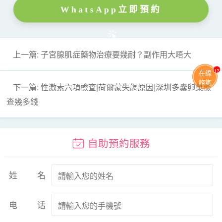
WhatsApp立即預約
上一篇: 子宮腺肌症藥物治療要幾耐？副作用大唔大
13
在線
諮詢
下一篇: 性激素六項檢查|荷爾蒙失調原因|深圳多囊卵巢檢
查幾多錢
自助預約服務
姓名
电话