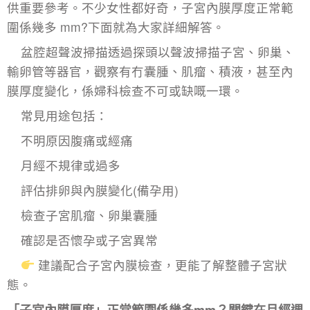
供重要參考。不少女性都好奇，子宮內膜厚度正常範
圍係幾多 mm?下面就為大家詳細解答。
盆腔超聲波掃描透過探頭以聲波掃描子宮、卵巢、
輸卵管等器官，觀察有冇囊腫、肌瘤、積液，甚至內
膜厚度變化，係婦科檢查不可或缺嘅一環。
常見用途包括：
不明原因腹痛或經痛
月經不規律或過多
評估排卵與內膜變化(備孕用)
檢查子宮肌瘤、卵巢囊腫
確認是否懷孕或子宮異常
建議配合
子宮內膜檢查
，更能了解整體子宮狀
態。
「子宮內膜厚度」正常範圍係幾多mm？關鍵在月經週