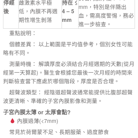
停經
雌激素水平極
持在 ≤
mm，特別是伴隨出
後
低，內膜不再週
4 – 5
血，需高度警惕，務必
期性增生剝落
mm
進一步檢查。
重點說明：
個體差異： 以上範圍是平均值參考，個別女性可能
略有不同。
測量時機： 解讀厚度必須結合月經週期的天數(從月
經第一天算起)。醫生會根據您最後一次月經的時間來
判斷檢查當下應處於哪個階段，厚度是否合理。
超聲波類型：
經陰道超聲波
通常能提供比腹部超聲
波更清晰、準確的子宮內膜影像和測量。
子宮內膜太薄 or 太厚會點?
內膜過薄(<7mm)
常見於荷爾蒙不足、長期服藥、過度節食