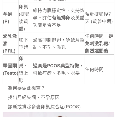
卵巢
維持內膜穩定性，支持懷
孕酮
(排卵
預計排卵後7
孕。評估
有無排卵
及黃體
(P)
後黃
天 (黃體中期)
功能是否不足
體)
泌乳激
任何時間，
避
腦下
過高抑制排卵，導致月經
素
免刺激乳房/
垂體
亂、不孕、溢乳
(PRL)
劇烈運動後
卵
睪固酮
巢、
過高是PCOS典型特徵
，
任何時間
(Testo)
腎上
引致痤瘡、多毛、脫髮
腺
為何要做此檢查？
找出
月經失調
、不孕原因
診斷或排除
多囊卵巢綜合症
(PCOS)