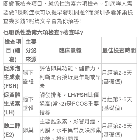
關鍵嘅檢查項目，就係性激素六項檢查。到底咩人需
要做?邊啲症狀可以提早發現問題?而深圳多囊卵巢檢
查幾多錢?呢篇文章會為你解答!
乜嘢係性激素六項檢查?檢查咩?
檢查項
主要
目 (縮
分泌
臨床意義
最佳檢查時間
寫)
來源
促卵泡
評估卵巢功能、儲備力，
腦下
月經第2-5天
生成素
判斷是否接近更年期或早
垂體
(基礎值)
(FSH)
衰
促黃體
觸發排卵。
LH/FSH比值
腦下
月經第2-5天
生成素
過高(常>2)是PCOS重要
垂體
(基礎值)
(LH)
指標
主要雌激素，影響月經、
雌二醇
月經第2-5天
卵巢
內膜。水平異常反映卵巢
(E2)
(基礎值)
功能、排卵問題