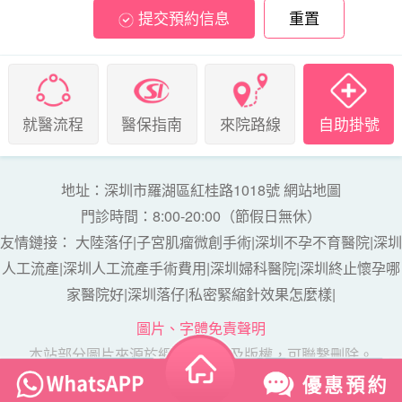
提交預約信息
重置
就醫流程
醫保指南
來院路線
自助掛號
地址：深圳市羅湖區紅桂路1018號
網站地圖
門診時間：8:00-20:00（節假日無休）
友情鏈接：
大陸落仔
|
子宮肌瘤微創手術
|
深圳不孕不育醫院
|
深圳
人工流產
|
深圳人工流產手術費用
|
深圳婦科醫院
|
深圳終止懷孕哪
家醫院好
|
深圳落仔
|
私密緊縮針效果怎麼樣
|
圖片、字體免責聲明
本站部分圖片來源於網絡，如涉及版權，可聯繫刪除。