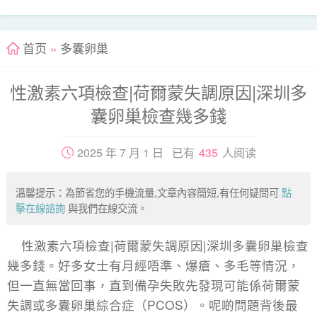
首页
»
多囊卵巢
性激素六項檢查|荷爾蒙失調原因|深圳多
囊卵巢檢查幾多錢
2025 年 7 月 1 日 已有
435
人阅读
溫馨提示：為節省您的手機流量,文章內容簡短,有任何疑問可
點
擊在線諮詢
與我們在線交流。
性激素六項檢查|荷爾蒙失調原因|深圳多囊卵巢檢查
幾多錢。好多女士有月經唔準、爆瘡、多毛等情況，
但一直無當回事，直到備孕失敗先發現可能係
荷爾蒙
失調
或多囊卵巢綜合症（PCOS）。呢啲問題背後最