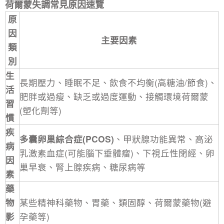
荷爾蒙失調
常見原因速覽
原
因
主要因素
類
別
生
長期壓力、睡眠不足、飲食不均衡(高糖油/節食)、
活
肥胖或過瘦、缺乏或過度運動、接觸環境荷爾蒙
習
(塑化劑等)
慣
疾
多囊卵巢綜合症(PCOS)
、甲狀腺功能異常、高泌
病
乳激素血症(可能腦下垂體瘤)、下視丘性閉經、
卵
因
巢早衰
、腎上腺疾病、糖尿病等
素
藥
物
某些精神科藥物、胃藥、類固醇、荷爾蒙藥物(避
影
孕藥等)