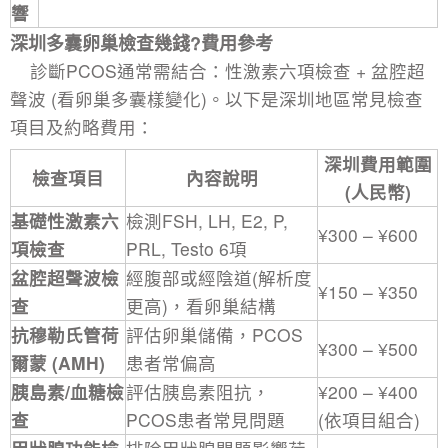
響
深圳
多囊卵巢檢查
幾錢?費用參考
診斷PCOS通常需結合：性激素六項檢查 + 盆腔超
聲波 (看卵巢多囊樣變化)。以下是深圳地區常見檢查
項目及約略費用：
深圳費用範圍
檢查項目
內容說明
(人民幣)
基礎
性激素六
檢測FSH, LH, E2, P,
¥300 – ¥600
項檢查
PRL, Testo 6項
盆腔超聲波檢
經腹部或經陰道(解析度
¥150 – ¥350
查
更高)，看卵巢結構
抗穆勒氏管荷
評估卵巢儲備，PCOS
¥300 – ¥500
爾蒙 (AMH)
患者常偏高
胰島素/血糖檢
評估胰島素阻抗，
¥200 – ¥400
查
PCOS患者常見問題
(依項目組合)