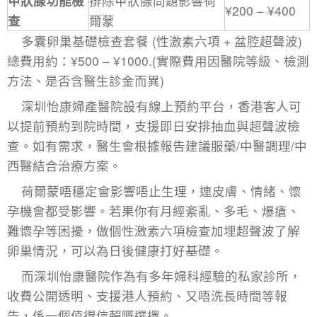
甲狀腺功能檢
排除甲狀腺問題影響荷
¥200 – ¥400
查
爾蒙
多囊卵巢基礎檢查套餐 (性激素六項 + 盆腔超聲波)
總費用約：¥500 – ¥1000.(實際費用因醫院等級、檢測
方法、是否含醫生診金而異)
深圳怡康婦產醫院設有線上預約平台，香港客人可
以提前預約到院時間，支援即日安排抽血與超聲波檢
查。如有需求，醫生會根據報告建議服藥/中醫調理/中
西醫結合治療方案。
荷爾蒙唔穩定會影響唔止生理，連皮膚、情緒、懷
孕機會都受影響。若果你有月經紊亂、多毛、爆瘡、
難懷孕等困擾，做個性激素六項檢查加埋超聲波了解
卵巢情況，可以為日後健康打好基礎。
而深圳怡康醫院作為有多年婦科經驗的私家診所，
收費公開透明、支援港人預約、又唔洗長時間等報
告，係一個值得信賴嘅選擇。