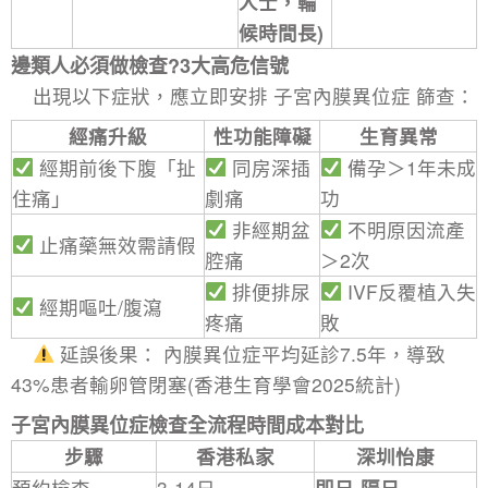
人士，輪
候時間長)
邊類人必須做檢查?3大高危信號
出現以下症狀，應立即安排 ​
子宮內膜異位症
篩查：
經痛升級
性功能障礙
生育異常
經期前後下腹「扯
同房深插
備孕＞1年未成
住痛」
劇痛
功
非經期盆
不明原因流產
止痛藥無效需請假
腔痛
＞2次
排便排尿
IVF反覆植入失
經期嘔吐/腹瀉
疼痛
敗
​延誤後果：​
內膜異位症
平均延診7.5年，導致 ​
43%患者輸卵管閉塞​(香港生育學會2025統計)
子宮內膜異位症檢查全流程時間成本對比
步驟
香港私家
深圳怡康
預約檢查
3-14日
即日-隔日