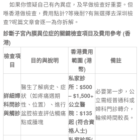
如果你懷疑自己有內異症，及早做檢查好重要。但
喺香港做檢查，費用點計?等幾耐?有無選擇去深圳檢
查?呢篇文章會逐一為你拆解。
診斷子宮內膜異位症的關鍵檢查項目及費用參考 (香
港)
香港費用
檢查項
目的與說明
範圍 (港
備註
目
幣)
私家診
醫生了解病史、症
所：$500
必要第一步，公
詳細婦
狀（如疼痛週期
– $1,500+
立需經普通科或
科問診
性、位置）、進行
公立醫
婦科門診轉介，
與觸診
盆腔檢查評估觸痛
院：$135
輪候時間較長。
點或腫塊
起 (符合資
格人士)
私家診所/