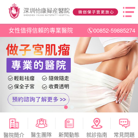
女性值得信賴的專業醫院
00852-59885274
醫生團隊
新聞動態
就診指南
常見問題
醫院簡介