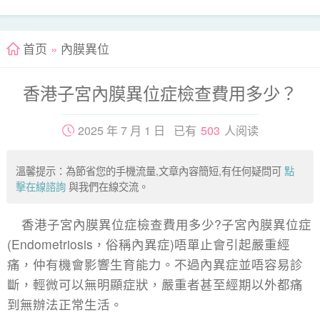
首页
»
內膜異位
香港子宮內膜異位症檢查費用多少？
2025 年 7 月 1 日 已有
503
人阅读
溫馨提示：為節省您的手機流量,文章內容簡短,有任何疑問可
點
擊在線諮詢
與我們在線交流。
香港子宮內膜異位症檢查費用多少?子宮內膜異位症
(Endometriosis，俗稱內異症)唔單止會引起嚴重經
痛，仲有機會影響生育能力。不過內異症並唔容易診
斷，輕微可以無明顯症狀，嚴重者甚至經期以外都痛
到無辦法正常生活。