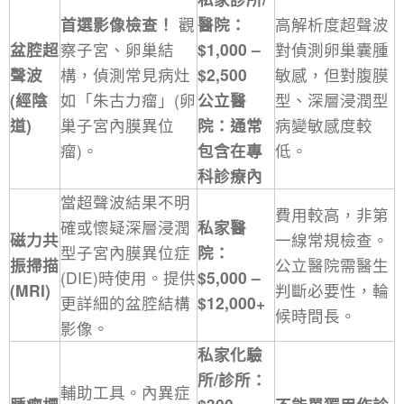
首選影像檢查！
觀
醫院：
高解析度超聲波
盆腔超
察子宮、卵巢結
$1,000 –
對偵測卵巢囊腫
聲波
構，偵測常見病灶
$2,500
敏感，但對腹膜
(經陰
如「朱古力瘤」(卵
公立醫
型、深層浸潤型
道)
巢子宮內膜異位
院：通常
病變敏感度較
瘤)。
包含在專
低。
科診療內
當超聲波結果不明
費用較高，非第
確或懷疑深層浸潤
私家醫
磁力共
一線常規檢查。
型子宮內膜異位症
院：
振掃描
公立醫院需醫生
(DIE)時使用。提供
$5,000 –
(MRI)
判斷必要性，輪
更詳細的盆腔結構
$12,000+
候時間長。
影像。
私家化驗
所/診所：
輔助工具。內異症