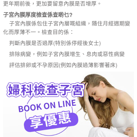
更年期前後，更加要留意內膜是否增厚。
子宮內膜厚度檢查係查啲乜?
子宮內膜係包住子宮內層嘅組織，隨住月經週期變
化而厚薄不一。檢查目的係：
判斷內膜是否過厚(特別係停經後女士)
排除病變，例如子宮內膜增生、息肉或惡性病變
評估排卵或不孕原因(例如內膜過薄影響著床)