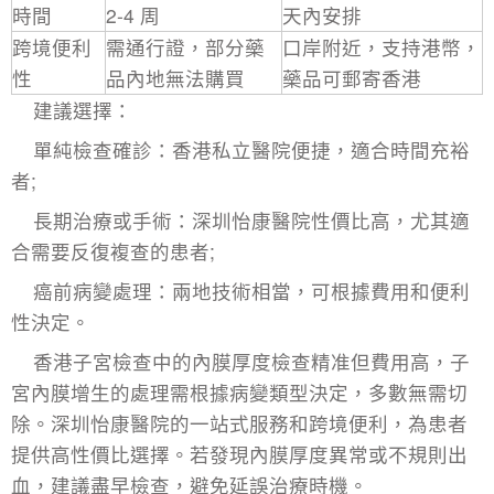
時間​
2-4 周​
天內安排​
跨境便利
需通行證，部分藥
口岸附近，支持港幣，
性​
品內地無法購買​
藥品可郵寄香港​
建議選擇：​
單純檢查確診：香港私立醫院便捷，適合時間充裕
者;​
長期治療或手術：深圳怡康醫院性價比高，尤其適
合需要反復複查的患者;​
癌前病變處理：兩地技術相當，可根據費用和便利
性決定。
香港子宮檢查
中的內膜厚度檢查精准但費用高，子
宮內膜增生的處理需根據病變類型決定，多數無需切
除。深圳怡康醫院的一站式服務和跨境便利，為患者
提供高性價比選擇。若發現內膜厚度異常或不規則出
血，建議盡早檢查，避免延誤治療時機。