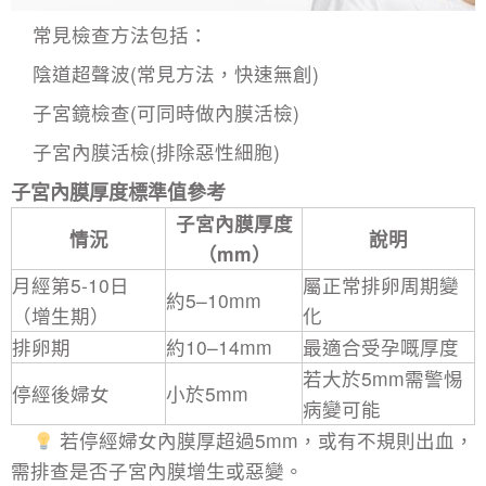
常見檢查方法包括：
陰道超聲波(常見方法，快速無創)
子宮鏡檢查(可同時做內膜活檢)
子宮內膜活檢(排除惡性細胞)
子宮內膜厚度
標準值參考
子宮內膜厚度
情況
說明
（mm）
月經第5-10日
屬正常排卵周期變
約5–10mm
（增生期）
化
排卵期
約10–14mm
最適合受孕嘅厚度
若大於5mm需警惕
停經後婦女
小於5mm
病變可能
若停經婦女內膜厚超過5mm，或有不規則出血，
需排查是否
子宮內膜增生
或惡變。