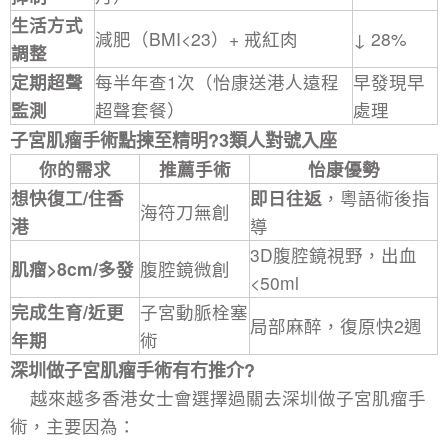
生活方式
減肥（BMI<23）+ 戒紅肉
↓ 28%
調整
定期超聲
每半年查1次（怡康送港人遠程
早發現早
監測
超聲套餐）
處理
子宮肌瘤手術
點揀至精明?3類人對號入座
你的需求
推薦手術
怡康優勢
想快復工/住香
即日往返
，粵語術後指
海符刀無創
港
導
3D腹腔鏡視野，出血
肌瘤>8cm/多發
腹腔鏡微創
<50ml
完成生育/近更
子宮動脈栓塞
局部麻醉，復原快2週
年期
術
深圳做子宮肌瘤手術有冇推介?
越來越多香港女士會選擇過關去
深圳做子宮肌瘤手
術
，主要因為：