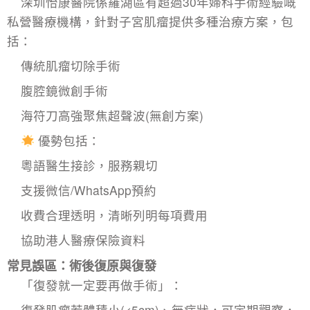
深圳怡康醫院係羅湖區有超過30年婦科手術經驗嘅
私營醫療機構，針對子宮肌瘤提供多種治療方案，包
括：
傳統肌瘤切除手術
腹腔鏡微創手術
海符刀高強聚焦超聲波(無創方案)
優勢包括：
粵語醫生接診，服務親切
支援微信/WhatsApp預約
收費合理透明，清晰列明每項費用
協助港人醫療保險資料
常見誤區：術後復原與復發
「復發就一定要再做手術」：​
復發肌瘤若體積小(<5cm)、無症狀，可定期觀察，