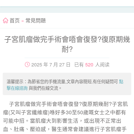
首页
»
常見問題
子宮肌瘤做完手術會唔會復發?復原期幾
耐?
2025 年 7 月 27 日 已有
520
人阅读
溫馨提示：為節省您的手機流量,文章內容簡短,有任何疑問可
點
擊在線諮詢
與我們在線交流。
子宮肌瘤做完手術會唔會復發?復原期幾耐?子宮肌
瘤(又叫子宮纖維瘤)喺好多30至50歲嘅女士之中都有
可能中招。當肌瘤大到影響生活，或出現不正常出
血、肚痛、壓迫感，醫生通常會建議進行子宮肌瘤手