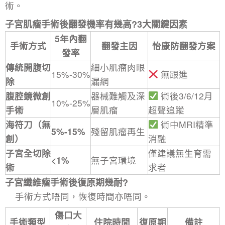
術。
子宮肌瘤手術後翻發機率有幾高?3大關鍵因素
5年內翻
手術方式
翻發主因
怡康防翻發方案
發率
傳統開腹切
細小肌瘤肉眼
15%-30%
無跟進
除
漏網
腹腔鏡微創
器械難觸及深
術後3/6/12月
10%-25%
手術
層肌瘤
超聲追蹤
海符刀（無
術中MRI精準
5%-15%
殘留肌瘤再生
創）
消融
子宮全切除
僅建議無生育需
<1%
無子宮環境
術
求者
子宮纖維瘤手術後復原期幾耐?
手術方式唔同，恢復時間亦唔同。
傷口大
手術類型
住院時間
復原期
備註