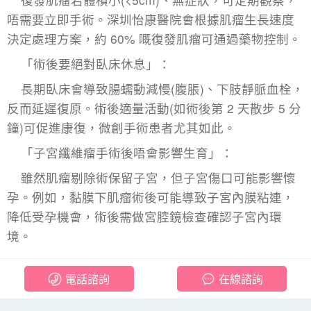
唔需要立即手術。深圳怡康醫院會根據肌瘤生長速度
決定處理方案，約 60% 嘅復發肌瘤可通過藥物控制。​
「術後要絕對臥床休息」：​
長期臥床會導致腸蠕動減慢(腹脹)、下肢靜脈血栓，
反而延遲復原。術後適量活動(如術後第 2 天散步 5 分
鐘)可促進康復，微創手術患者尤其如此。​
「
子宮纖維瘤手術
後唔會影響生育」：​
雖然肌瘤剔除術保留子宮，但子宮傷口可能影響懷
孕。例如，黏膜下肌瘤術後可能導致子宮內膜粘連，
降低受孕機會，術後需做宮腔鏡檢查確認子宮內環
境。
電話諮詢
在線諮詢