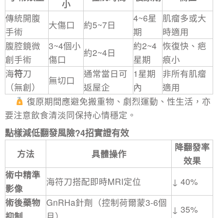
小
傳統開腹
4~6星
肌瘤多或大
大傷口
約5~7日
手術
期
時適用
腹腔鏡微
3~4個小
約2~4
恢復快、疤
約2~4日
創手術
傷口
星期
痕小
海
符
刀
通常當日可
1星期
非所有肌瘤
無切口
（無創）
返屋企
內
適用
復原期間應避免搬重物、劇烈運動、性生活，亦
要注意飲食清淡同保持心情穩定。
點樣減低翻發風險?4招實證有效
降翻發率
方法
具體操作
效果
術中精準
海符刀搭配即時MRI定位
↓ 40%
影像
術後藥物
GnRHa針劑（控制荷爾蒙3-6個
↓ 35%
抑制
月）