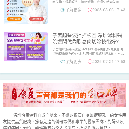
喺備孕、經期唔準、情緒波動、皮膚突然變差嘅時
候，都會被醫生建議做...
了解更多
2025-08-06 17:43
子宮超聲波掃描檢查|深圳婦科醫
院邊間做內膜息肉切除技術好?
子宮超聲波掃描檢查|深圳婦科醫院邊間做內膜息肉
切除技術好?子宮內膜息肉可能導致月經紊亂、不
孕，而子宮超聲波掃描...
了解更多
2025-07-21 17:58
深圳怡康婦科自成立以來，不斷的提高自身醫療服務，給女性朋
友提供品質服務，擁有先進的儀器設備和專業的醫療團隊，對婦科疾
病的病因、治療、護理等有著深入的研究，為女性健康護航。