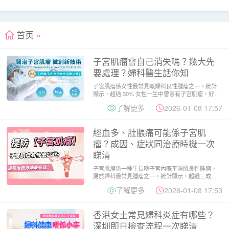
首页
»
子宮肌瘤會自己消失嗎？幾大先
要處理？婦科醫生話你知
子宮肌瘤係女性最常見嘅婦科良性腫瘤之一。統計
顯示，超過 30% 女性一生中曾患有子宮肌瘤，好發
年齡集中喺 35...
了解更多
2026-01-08 17:57
經血多、肚脹痛可能係子宮肌
瘤？成因、症狀同治療時機一次
睇清
子宮肌瘤係一種生長喺子宮內嘅平滑肌良性腫瘤，
屬於婦科最常見腫瘤之一。統計顯示，超過三成女
性一生中曾經出現子宮肌...
了解更多
2026-01-08 17:53
香港女士常見婦科炎症有哪些？
深圳即日檢查流程一次睇清