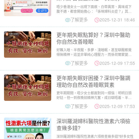
唔少香港女士一出現下面痕、白帶異常、異味或下
腹不適，都會開始擔心：「係咪婦科炎症？」其
實，婦科炎症喺女性之中相...
了解更多
2025-12-31 18:46
更年期失眠點算好？深圳中醫助
你自然改善睡眠
好難入睡、半夜醒、多夢、淺睡眠，甚至瞓醒都覺
得無精神。這並非單純心理壓力，而係荷爾蒙變化
加上身體陰陽失衡導致，...
了解更多
2025-12-09 17:55
更年期失眠好困擾？深圳中醫調
理助你自然改善睡眠質素
更年期期間，唔少女士都面對同一煩惱：明明日頭
好攰，但一到夜晚就精神亢奮，成日瞓唔着、半夜
易醒、淺睡眠、做夢多，...
了解更多
2025-12-09 17:53
深圳羅湖婦科醫院性激素六項檢
查幾多錢?
深圳羅湖婦科醫院性激素六項檢查幾多錢?好多女性