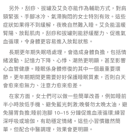
另外，刮痧、拔罐及艾灸亦能作為輔助方式，對肩
頸緊張、手腳冰冷、氣滯胸悶的女士特別有效。這些
症狀如果得不到緩解，夜晚自然難入睡。艾灸能溫暖
腎陽、放鬆肌肉，刮痧和拔罐則能舒緩壓力、促進氣
血循環，令身體更容易進入放鬆狀態。
長期更年期失眠唔處理，會造成身體負擔，包括情
緒波動、記憶力下降、心悸、潮熱更明顯，甚至影響
心血管健康。睡眠係身體修復的其中一個最重要環
節，更年期期間更需要好好保護睡眠質素，否則白天
會愈來愈無力、注意力愈來愈差。
在家方面，女士們可以做一些簡單改善，例如睡前
半小時放低手機、避免藍光刺激;晚餐勿太晚太油，避
免腸胃負擔;睡前泡腳 10–15 分鐘促進血液循環;練習
深呼吸或瑜伽，有助穩定情緒。這些小習慣雖然簡
單，但配合中醫調理，效果會更明顯。