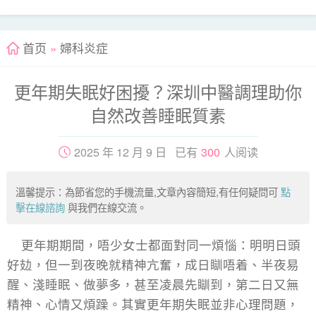
首页
»
婦科炎症
更年期失眠好困擾？深圳中醫調理助你
自然改善睡眠質素
2025 年 12 月 9 日 已有
300
人阅读
溫馨提示：為節省您的手機流量,文章內容簡短,有任何疑問可
點
擊在線諮詢
與我們在線交流。
更年期期間，唔少女士都面對同一煩惱：明明日頭
好攰，但一到夜晚就精神亢奮，成日瞓唔着、半夜易
醒、淺睡眠、做夢多，甚至凌晨先瞓到，第二日又無
精神、心情又煩躁。其實更年期失眠並非心理問題，