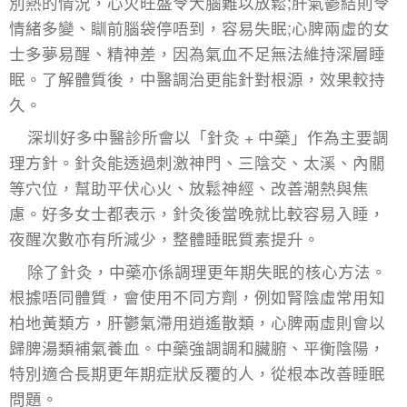
別熱的情況，心火旺盛令大腦難以放鬆;肝氣鬱結則令
情緒多變、瞓前腦袋停唔到，容易失眠;心脾兩虛的女
士多夢易醒、精神差，因為氣血不足無法維持深層睡
眠。了解體質後，中醫調治更能針對根源，效果較持
久。
深圳好多中醫診所會以「針灸 + 中藥」作為主要調
理方針。針灸能透過刺激神門、三陰交、太溪、內關
等穴位，幫助平伏心火、放鬆神經、改善潮熱與焦
慮。好多女士都表示，針灸後當晚就比較容易入睡，
夜醒次數亦有所減少，整體睡眠質素提升。
除了針灸，中藥亦係調理更年期失眠的核心方法。
根據唔同體質，會使用不同方劑，例如腎陰虛常用知
柏地黃類方，肝鬱氣滯用逍遙散類，心脾兩虛則會以
歸脾湯類補氣養血。中藥強調調和臟腑、平衡陰陽，
特別適合長期更年期症狀反覆的人，從根本改善睡眠
問題。