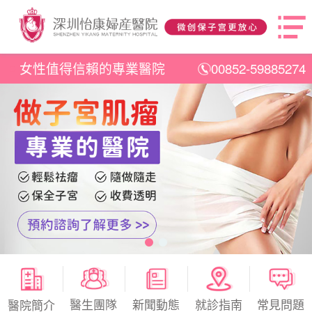
女性值得信賴的專業醫院
00852-59885274
醫生團隊
新聞動態
就診指南
常見問題
醫院簡介