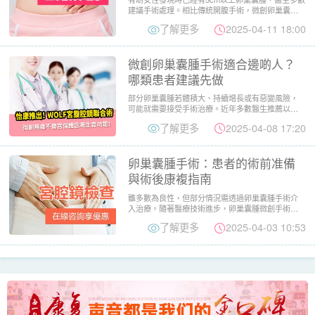
建議手術處理。相比傳統開腹手術，微創卵巢囊腫
手術(如宮腹腔鏡微...
了解更多
2025-04-11 18:00
微創卵巢囊腫手術適合邊啲人？
哪類患者建議先做
部分卵巢囊腫若體積大、持續增長或有惡變風險，
可能就需要接受手術治療。近年多數醫生推薦以微
創卵巢囊腫手術處理，既...
了解更多
2025-04-08 17:20
卵巢囊腫手術：患者的術前准備
與術後康複指南
雖多數為良性，但部分情況需透過卵巢囊腫手術介
入治療。隨著醫療技術進步，卵巢囊腫微創手術已
成為主流選擇。以下為您...
了解更多
2025-04-03 10:53