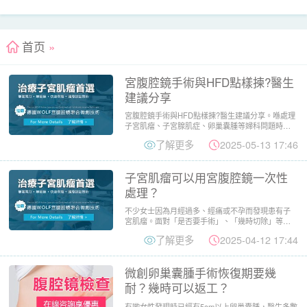
首页
»
宮腹腔鏡手術與HFD點樣揀?醫生
建議分享
宮腹腔鏡手術與HFD點樣揀?醫生建議分享。喺處理
子宮肌瘤、子宮腺肌症、卵巢囊腫等婦科問題時，
HFD手術（HIF...
了解更多
2025-05-13 17:46
子宮肌瘤可以用宮腹腔鏡一次性
處理？
不少女士因為月經過多、經痛或不孕而發現患有子
宮肌瘤。面對「是否要手術」、「幾時切除」等問
題，近年興起的宮腹腔鏡...
了解更多
2025-04-12 17:44
微創卵巢囊腫手術恢復期要幾
耐？幾時可以返工？
有啲女性發現時已經有5cm以上卵巢囊腫，醫生多數