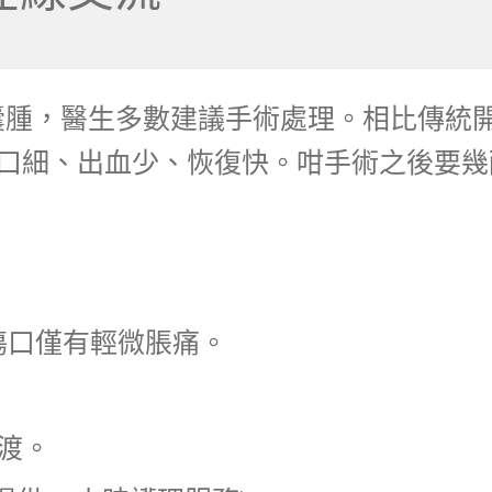
囊腫，醫生多數建議手術處理。相比傳統
口細、出血少、恢復快。咁手術之後要幾
傷口僅有輕微脹痛。
渡。