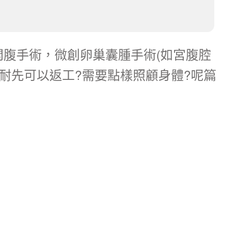
開腹手術，微創卵巢囊腫手術(如宮腹腔
耐先可以返工?需要點樣照顧身體?呢篇