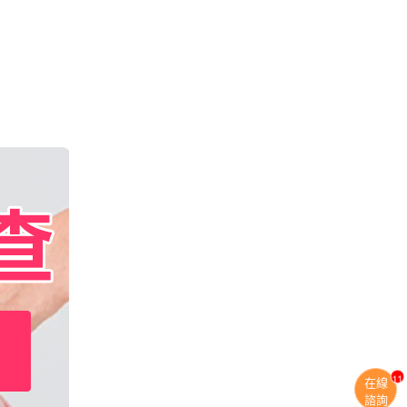
11
在線
諮詢