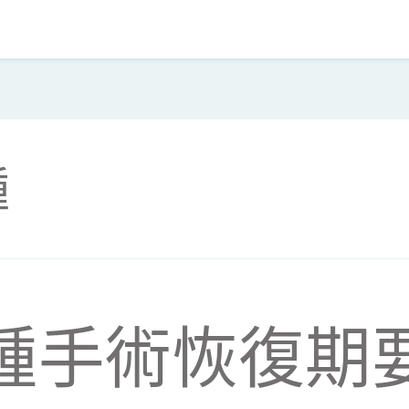
腫
腫手術恢復期