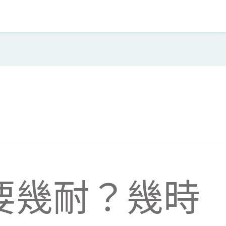
要幾耐？幾時