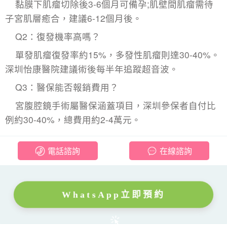
黏膜下肌瘤切除後3-6個月可備孕;肌壁間肌瘤需待
子宮肌層癒合，建議6-12個月後。
Q2：復發機率高嗎？
單發肌瘤復發率約15%，多發性肌瘤則達30-40%。
深圳怡康醫院建議術後每半年追蹤超音波。
Q3：醫保能否報銷費用？
宮腹腔鏡手術屬醫保涵蓋項目，深圳參保者自付比
例約30-40%，總費用約2-4萬元。
電話諮詢
在線諮詢
WhatsApp立即預約