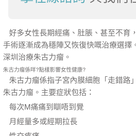
好多女性長期經痛、肚脹、甚至不育
手術逐漸成為穩陣又恢復快嘅治療選擇
深圳治療朱古力瘤。
朱古力瘤係咩?點樣影響女性健康?
朱古力瘤係指子宮內膜細胞「走錯路
朱古力瘤。主要症狀包括：
每次M痛痛到瞓唔到覺
月經量多或經期拉長
性交疼痛