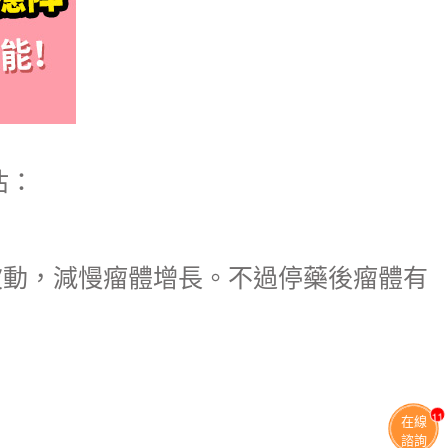
估：
波動，減慢瘤體增長。不過停藥後瘤體有
11
在線
諮詢