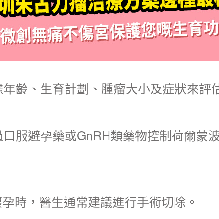
據年齡、生育計劃、腫瘤大小及症狀來評
口服避孕藥或GnRH類藥物控制荷爾蒙
懷孕時，醫生通常建議進行手術切除。