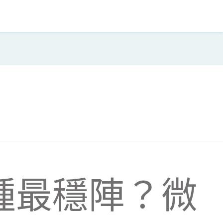
種最穩陣？微