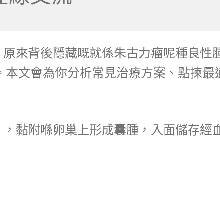
，原來背後隱藏嘅就係朱古力瘤呢種良性
。本文會為你分析常見治療方案、點揀最
」，黏附喺卵巢上形成囊腫，入面儲存經