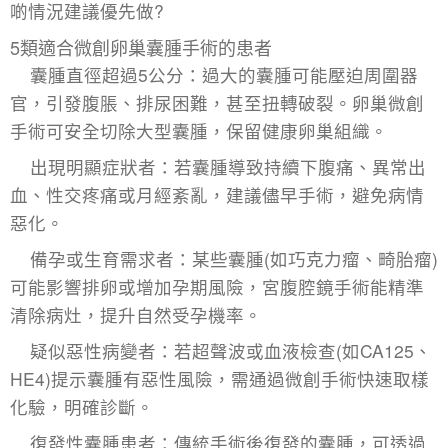
啲情況建議優先做?
5類適合微創卵巢囊腫手術的患者
囊腫直徑超過5公分：過大的囊腫可能壓迫周圍器
官，引發腹脹、排尿困難，甚至扭轉破裂。卵巢微創
手術可安全切除大型囊腫，保留健康卵巢組織。
出現明顯症狀者：若囊腫導致持續下腹痛、異常出
血、性交疼痛或月經紊亂，建議儘早手術，避免病情
惡化。
備孕或生育需求者：某些囊腫(如巧克力瘤、畸胎瘤)
可能影響排卵或增加孕期風險，宮腹腔鏡手術能精準
清除病灶，提升自然受孕機率。
疑似惡性病變者：若超聲波或血液檢查(如CA125、
HE4)提示囊腫有惡性風險，需通過微創手術快速取樣
化驗，明確診斷。
復發性囊腫患者：傳統手術後復發的囊腫，可透過