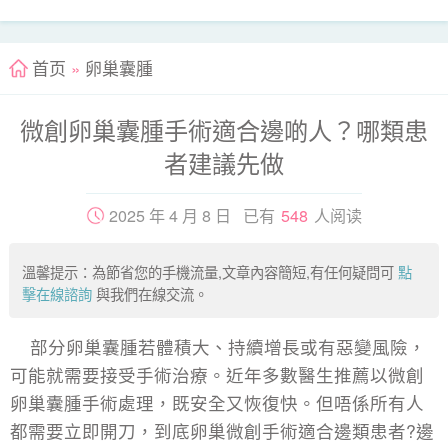
首页
»
卵巢囊腫
微創卵巢囊腫手術適合邊啲人？哪類患
者建議先做
2025 年 4 月 8 日 已有
548
人阅读
溫馨提示：為節省您的手機流量,文章內容簡短,有任何疑問可
點
擊在線諮詢
與我們在線交流。
部分卵巢囊腫若體積大、持續增長或有惡變風險，
可能就需要接受手術治療。近年多數醫生推薦以微創
卵巢囊腫手術處理，既安全又恢復快。但唔係所有人
都需要立即開刀，到底卵巢微創手術適合邊類患者?邊