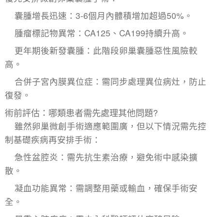
囊腫增長迅速：3-6個月內體積增加超過50%。
腫瘤標記物異常：CA125、CA199持續升高。
更年期後新發囊腫：此階段卵巢囊腫惡性風險較
高。
合併
子宮內膜異位症
：需同步處理異位病灶，防止
復發。
術前評估：哪類患者需先處理其他問題?
雖然卵巢微創手術適應範圍廣，但以下情況需先控
制基礎疾病再安排手術：
急性盆腔炎：需先抗生素治療，避免術中感染擴
散。
凝血功能異常：需調整用藥或輸血，確保手術安
全。