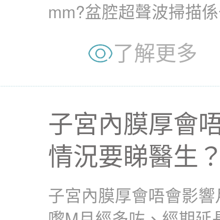
mm?盆腔超聲波掃描
查，唔單止可以檢查卵巢.
了解更多
子宮內膜厚會
情況要睇醫生
子宮內膜厚會唔會影響
嚟M月經多咗、經期延