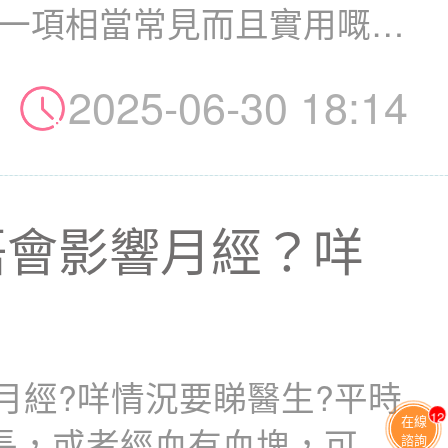
係一項相當常見而且實用嘅檢
..
2025-06-30 18:14
唔會影響月經？咩
？
月經?咩情況要睇醫生?平時
13
在線
長，或者經血有血塊，可能
諮詢