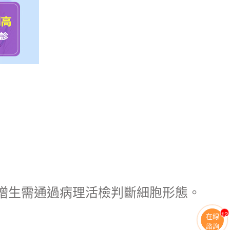
;增生需通過病理活檢判斷細胞形態。
13
在線
諮詢