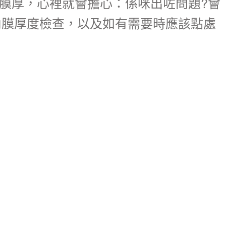
膜厚，心裡就會擔心：係咪出咗問題?會
內膜厚度檢查，以及如有需要時應該點處