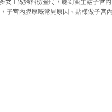
多女士做婦科檢查時，聽到醫生話子宮內
解，子宮內膜厚嘅常見原因、點樣做子宮