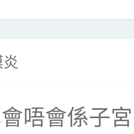
膜炎
厚會唔會係子宮