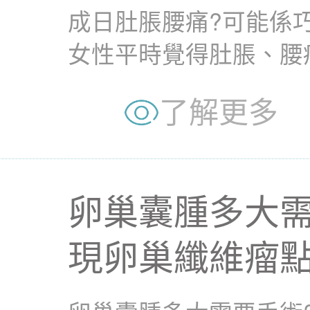
成日肚脹腰痛?可能係
女性平時覺得肚脹、腰
為係飲食唔消化引起。但.
了解更多
卵巢囊腫多大
現卵巢纖維瘤