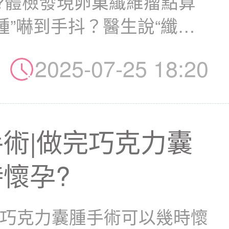
?體檢發現卵巢纖維瘤點算
腫”嚇到手抖？醫生說“纖維
2025-07-25 18:20
術|做完巧克力囊
懷孕?
完巧克力囊腫手術可以幾時懷