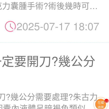
克力囊腫手術?術後幾時可備
2025-07-17 18:07
定要開刀?幾公分
刀?幾公分需要處理?朱古力
13
在線
)因囊內液體呈暗褐色類似朱
諮詢