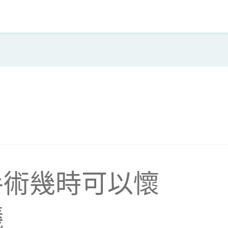
手術幾時可以懷
議