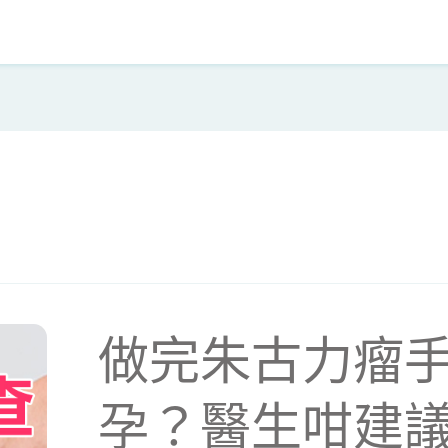
做完朱古力瘤
孕？醫生咁建