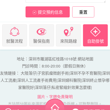
提交預約信息
重置
就醫流程
醫保指南
來院路線
自助掛號
地址：深圳市羅湖區紅桂路1018號
網站地圖
門診時間：8:00-20:00（節假日無休）
友情鏈接：
大陸落仔
|
子宮肌瘤微創手術
|
深圳不孕不育醫院
|
深圳
人工流產
|
深圳人工流產手術費用
|
深圳婦科醫院
|
深圳終止懷孕哪
家醫院好
|
深圳落仔
|
私密緊縮針效果怎麼樣
|
圖片、字體免責聲明
本站部分圖片來源於網絡，如涉及版權，可聯繫刪除。