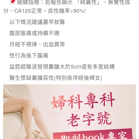
關鍵指標：若報告顯示 「純囊性」、無實性成
分、CA125正常，良性機率>90%!
以下情況建議盡早就醫
腹部脹痛或持續不適
月經不規律、出血異常
性行為後下腹痛
盆腔超聲波發現囊腫大於5cm或有多室結構
醫生懷疑囊腫惡性(特別係停經後婦女)