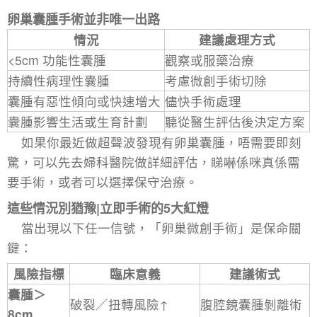
卵巢囊腫手術並非唯一出路
情況
建議處理方式
<5cm 功能性囊腫
觀察或服藥治療
持續性病理性囊腫
考慮微創手術切除
囊腫有惡性傾向或快速增大
儘快手術處理
囊腫影響生活或生育計劃
聽從醫生評估後決定方案
如果你最近做超聲波發現有
卵巢囊腫
，唔需要即刻
驚，可以先去婦科醫院做詳細評估，睇嚇係咪真係需
要手術，或者可以選擇保守治療。
這些情況別猶豫|立即手術的5大紅燈
當出現以下任一信號，「卵巢微創手術」是保命關
鍵：
風險指標
臨床意義
建議術式
囊腫＞
破裂／扭轉風險↑
腹腔鏡囊腫剝離術
8cm