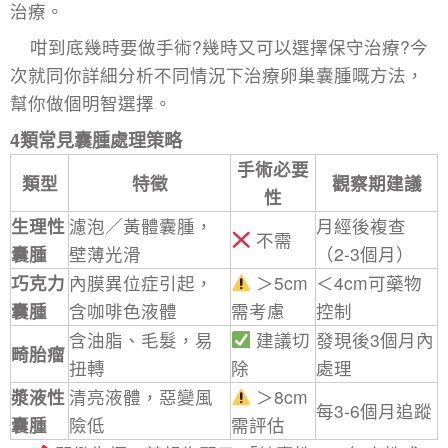
治療。
咁到底幾時要做手術?幾時又可以選擇保守治療?今
次就同你詳細分析不同情況下治療卵巢囊腫嘅方法，
幫你做個明智選擇。
4類常見囊腫處理策略
手術必要
類型
特徵
觀察期建議
性
生理性
濾泡／黃體囊腫，
月經後複查
不需
囊腫
壁薄光滑
（2-3個月）
巧克力
內膜異位症引起，
＞5cm
＜4cm可藥物
囊腫
含咖啡色液體
需考慮
控制
含油脂、毛髮，易
建議切
發現後3個月內
畸胎瘤
扭轉
除
處理
漿液性
清亮液體，惡變風
＞8cm
每3-6個月追蹤
囊腫
險低
需評估