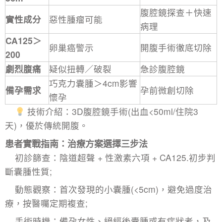
腹腔鏡探查＋快速
實性成分
惡性腫瘤可能
病理
CA125＞
卵巢癌警示
開腹手術徹底切除
200
劇烈腹痛
疑似扭轉／破裂
急診腹腔鏡
巧克力囊腫＞4cm影響
備孕需求
孕前微創切除
懷孕
技術介紹：3D腹腔鏡手術(出血<50ml/住院3
天)，優於傳統開腹。
患者實戰指南：治療方案選擇三步法​
初診篩查：陰道超聲 + 性激素六項 + CA125.初步判
斷囊腫性質;​
動態觀察：首次發現的小囊腫(<5cm)，避免過度治
療，按醫囑定期複查;​
手術時機：備孕女性、絕經後囊腫或有症狀者，及