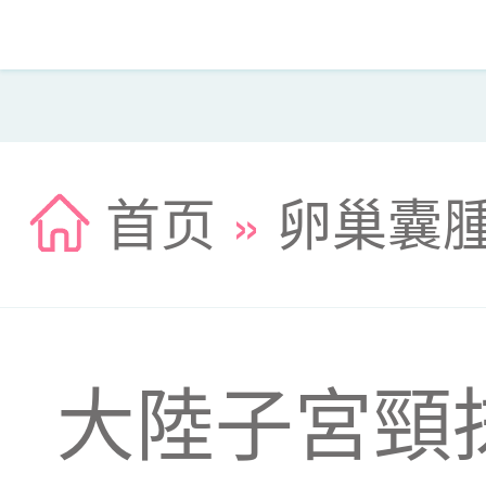
首页
»
卵巢囊
大陸子宮頸