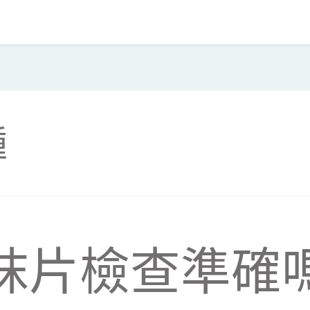
腫
抹片檢查準確