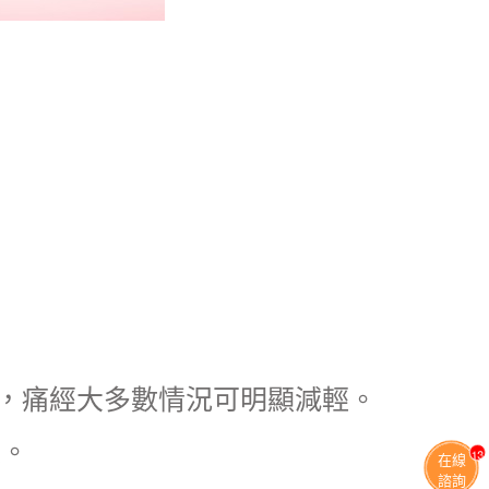
，痛經大多數情況可明顯減輕。
藥。
13
在線
諮詢