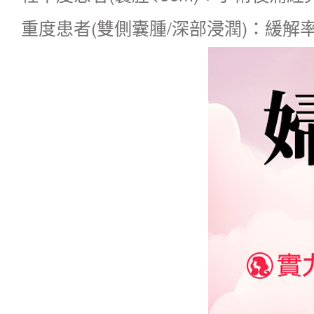
重度患者(雙側囊腫/深部浸潤)：緩解率 