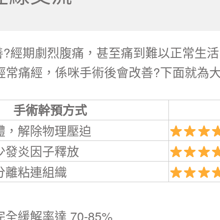
?經期劇烈腹痛，甚至痛到難以正常生活
經常痛經，係咪手術後會改善?下面就為
手術幹預方式
體，解除物理壓迫
少發炎因子釋放
分離粘連組織
全緩解率達 70-85%