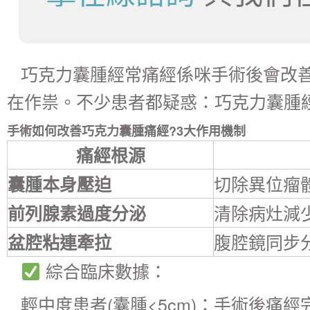
巧克力囊腫經常痛經係咪手術後會改善
在作祟。不少患者都疑惑：巧克力囊腫
手術如何改善巧克力囊腫痛經?3大作用機制
痛經根源
切除異位瘤
囊腫本身壓迫
清除病灶減
前列腺素過度分泌
腹腔鏡同步
盆腔粘連牽拉
綜合臨床數據：
輕中度患者(囊腫<5cm)：手術後痛經完