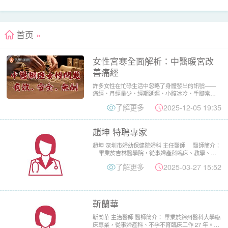
首页
»
女性宮寒全面解析：中醫暖宮改
善痛經
許多女性在忙碌生活中忽略了身體發出的訊號——
痛經、月經量少、經期延遲、小腹冰冷、手腳常年
不暖。這些看似日常的小...
了解更多
2025-12-05 19:35
趙坤 特聘專家
趙坤 深圳市婦幼保健院婦科 主任醫師 醫師簡介：
畢業於吉林醫學院，從事婦產科臨床、教學、科
研...
了解更多
2025-03-27 15:52
靳蘭華
靳蘭華 主治醫師 醫師簡介： 畢業於錦州醫科大學臨
床專業，從事婦產科、不孕不育臨床工作 27 年。曾