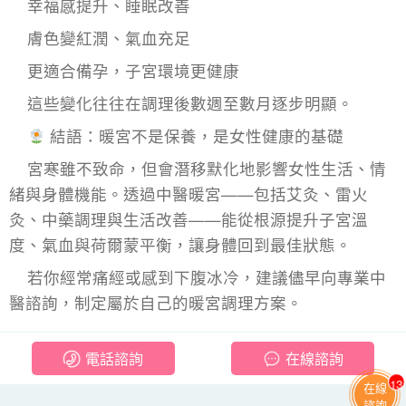
幸福感提升、睡眠改善
膚色變紅潤、氣血充足
更適合備孕，子宮環境更健康
這些變化往往在調理後數週至數月逐步明顯。
結語：暖宮不是保養，是女性健康的基礎
宮寒雖不致命，但會潛移默化地影響女性生活、情
緒與身體機能。透過中醫暖宮——包括艾灸、雷火
灸、中藥調理與生活改善——能從根源提升子宮溫
度、氣血與荷爾蒙平衡，讓身體回到最佳狀態。
若你經常痛經或感到下腹冰冷，建議儘早向專業中
醫諮詢，制定屬於自己的暖宮調理方案。
電話諮詢
在線諮詢
13
在線
諮詢