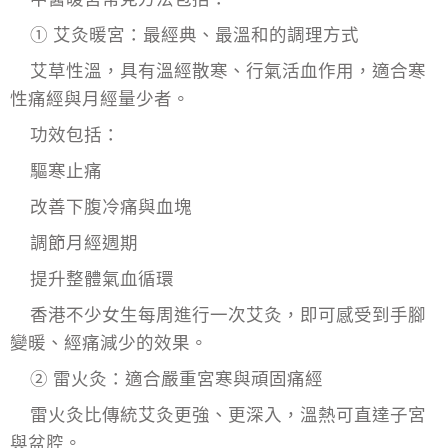
① 艾灸暖宮：最經典、最溫和的調理方式
艾草性溫，具有溫經散寒、行氣活血作用，適合寒
性痛經與月經量少者。
功效包括：
驅寒止痛
改善下腹冷痛與血塊
調節月經週期
提升整體氣血循環
香港不少女生每周進行一次艾灸，即可感受到手腳
變暖、經痛減少的效果。
② 雷火灸：適合嚴重宮寒與頑固痛經
雷火灸比傳統艾灸更強、更深入，溫熱可直達子宮
與盆腔。