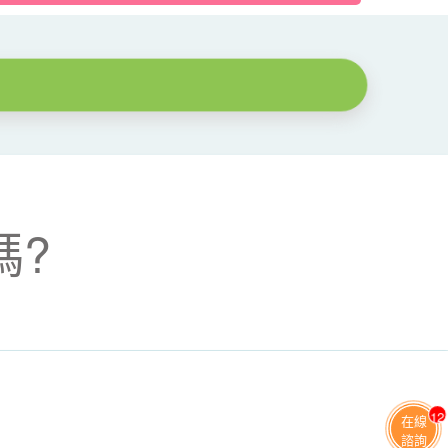
嗎?
13
在線
諮詢