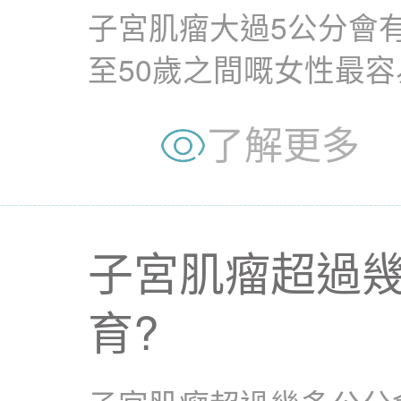
子宮肌瘤大過5公分會有
至50歲之間嘅女性最
女性檢查時被發現...
了解更多
子宮肌瘤超過
育?