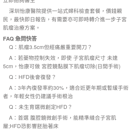
深圳怡康醫院提供一站式婦科檢查套餐，價錢親
民，最快即日報告，有需要亦可即時轉介進一步子宮
肌瘤治療方案。
FAQ 急問快答
Q：肌瘤3.5cm但經痛嚴重要開刀？
A：若藥物控制失效，即使 子宮肌瘤尺寸 未達
5cm，怡康可做 宮腔鏡黏膜下肌瘤切除(日間手術)
Q：HFD後會復發？
A：3年內復發率約30%，適合近更年期或暫緩手術
者，年輕女性仍建議手術根治
Q：未生育選微創定HFD？
A：首選 腹腔鏡微創手術，能精準縫合子宮肌
層;HFD恐影響胚胎著床