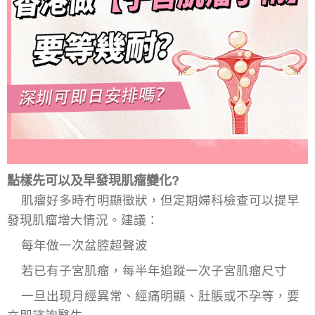
點樣先可以及早發現肌瘤變化?
肌瘤好多時冇明顯徵狀，但定期
婦科檢查
可以提早
發現肌瘤增大情況。建議：
每年做一次盆腔超聲波
若已有子宮肌瘤，每半年追蹤一次子宮肌瘤尺寸
一旦出現
月經異常
、經痛明顯、肚脹或不孕等，要
立即諮詢醫生