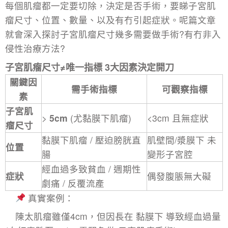
每個肌瘤都一定要切除，決定是否手術，要睇子宮肌
瘤尺寸、位置、數量、以及有冇引起症狀。呢篇文章
就會深入探討子宮肌瘤尺寸幾多需要做手術?有冇非入
侵性治療方法?
子宮肌瘤尺寸≠唯一指標 3大因素決定開刀
關鍵因
需手術指標
可觀察指標
素
子宮肌
>
5cm
(尤黏膜下肌瘤)
<3cm 且無症狀
瘤尺寸
黏膜下肌瘤 / 壓迫膀胱直
肌壁間/漿膜下 未
位置
腸
變形子宮腔
經血過多致貧血 / 週期性
症狀
偶發腹脹無大礙
劇痛 / 反覆流產
真實案例：
陳太肌瘤雖僅4cm，但因長在 黏膜下 導致經血過量