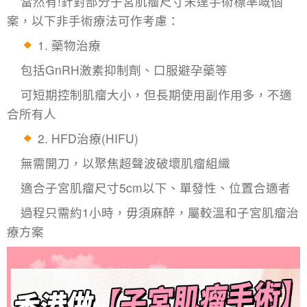
當然有!針對部分
子宮肌瘤尺寸
未達手術標準嘅個
案，以下非手術療法可作考慮：
1. 藥物治療
包括GnRH激素抑制劑、口服避孕藥等
可短期控制肌瘤大小，但長期使用副作用多，不適
合所有人
2.
HFD
治療(HIFU)
無需開刀，以聚焦超聲波破壞肌瘤組織
適合子宮肌瘤尺寸5cm以下、單發性、位置合適者
過程只需約1小時，毋須麻醉，屬較溫和子宮肌瘤治
療方案