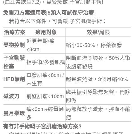
(血紅素跌至7.2)，需緊急做
子宮肌瘤手術
!
免開刀方案適用表|5類人可試保守治療
若符合以下條件，可暫緩
子宮肌瘤手術
：
治療方案
適用對象
效果/局限
近更年期/瘤
藥物控制
縮小30-50%，停藥復發
<3cm
子宮動脈
阻斷血流令壞死，50%人術
拒手術/多發肌瘤
栓塞
後腹痛發燒
單發肌瘤<8cm /
HFD無創
超聲波熱凝，3個月縮40%
未生育
磁共振引導聚焦超聲，門診
磁波刀
前壁肌瘤<10cm
即做
瘤<3cm+經量過
局部釋放孕激素，控血不縮
曼月樂環
多
瘤
有冇非手術嘅子宮肌瘤治療方案?