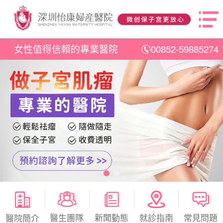
女性值得信賴的專業醫院
00852-59885274
醫生團隊
新聞動態
就診指南
常見問題
醫院簡介