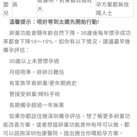
嬰
高
孕方案都無效
大
兒
嘅人士
溫馨提示：唔好等到太遲先開始行動!
卵巢功能會隨年齡自然下降，35歲後每年懷孕成功
率都會下降10～15%。如你有以下情況，建議盡早做
備孕評估：
30歲以上未曾懷孕過
月經唔準，排卵日難估
有家族早衰卵巢/更年期病史
曾接受卵巢/婦科手術
長期備孕超過一年無果
如果你都諗住做
深圳備孕評估
、想了解更多卵巢功
能改善方案，或者想搵卵巢功能差仲有咩可以做，都
可以諮詢深圳怡康醫院，搵出適合你嘅助孕方案。