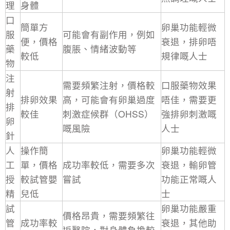
理
身體
口
簡單方
卵巢功能輕微
服
可能會有副作用，例如
便，價格
衰退，排卵唔
藥
腹脹、情緒波動等
較低
規律嘅人士
物
注
需要頻繁注射，價格較
口服藥物效果
射
排卵效果
高，可能會有卵巢過度
唔佳，需要更
排
較佳
刺激症候群（OHSS）
強排卵刺激嘅
卵
嘅風險
人士
針
人
操作簡
卵巢功能輕微
工
單，價格
成功率較低，需要多次
衰退，輸卵管
授
較試管嬰
嘗試
功能正常嘅人
精
兒低
士
試
卵巢功能嚴重
價格昂貴，需要頻繁往
管
成功率較
衰退，其他助
返醫院，對身體負擔較