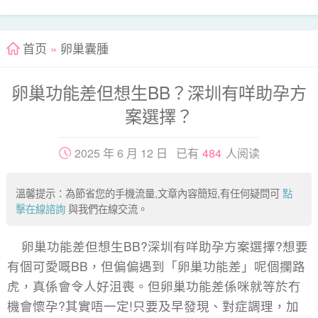
首页
»
卵巢囊腫
卵巢功能差但想生BB？深圳有咩助孕方
案選擇？
2025 年 6 月 12 日 已有
484
人阅读
溫馨提示：為節省您的手機流量,文章內容簡短,有任何疑問可
點
擊在線諮詢
與我們在線交流。
卵巢功能差但想生BB?深圳有咩助孕方案選擇?想要
有個可愛嘅BB，但偏偏遇到「卵巢功能差」呢個攔路
虎，真係會令人好沮喪。但卵巢功能差係咪就等於冇
機會懷孕?其實唔一定!只要及早發現、對症調理，加