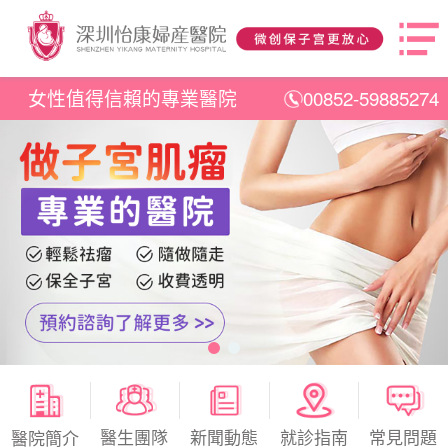
女性值得信賴的專業醫院
00852-59885274
醫生團隊
新聞動態
就診指南
常見問題
醫院簡介