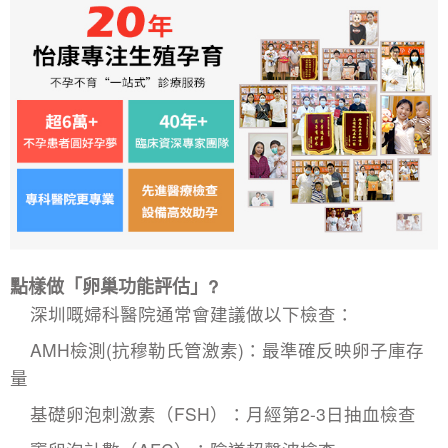
點樣做「
卵巢功能評估
」?
深圳嘅婦科醫院通常會建議做以下檢查：
AMH檢測(抗穆勒氏管激素)：最準確反映卵子庫存
量
基礎卵泡刺激素（FSH）：月經第2-3日抽血檢查