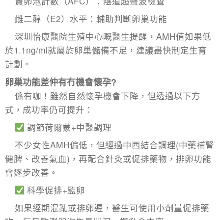
竇卵泡計數（AFC）：陰道超聲波檢查
雌二醇（E2）水平：輔助判斷卵巢功能
深圳怡康醫院生殖中心嘅醫生提醒，AMH值如果低
於1.1ng/ml就屬於卵巢儲備不足，建議盡快制定生育
計劃。
卵巢功能差仲有冇機會懷孕?
係有咖！雖然自然懷孕機會下降，但透過以下方
式，成功率仍可提升：
調節荷爾蒙+中醫調理
不少女性AMH偏低，但經過中西結合調理(中藥補腎
健脾、改善氣血)，再配合針灸或促排藥物，排卵功能
會逐步改善。
科學促排+監卵
如果經期混亂或排卵遲，醫生可使用小劑量促排藥