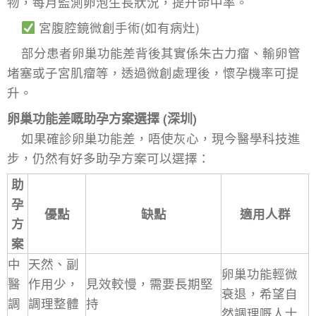
物，每月監測卵泡生長狀況，提升命中率。
宮腹腔鏡微創手術(如有病灶)
部分患者卵巢功能差背後其實係朱古力瘤、輸卵管
堵塞或
子宮肌瘤
等，透過微創處理後，懷孕機率可提
升。
卵巢功能差嘅助孕方案選擇 (深圳)
如果確診卵巢功能差，唔使灰心，現今醫學科技進
步，仍然有好多助孕方案可以選擇：
助
孕
優點
缺點
適用人群
方
案
中
天然、副
卵巢功能輕微
醫
作用少，
見效較慢，需要長期堅
衰退，希望自
調
調理整體
持
然調理嘅人士