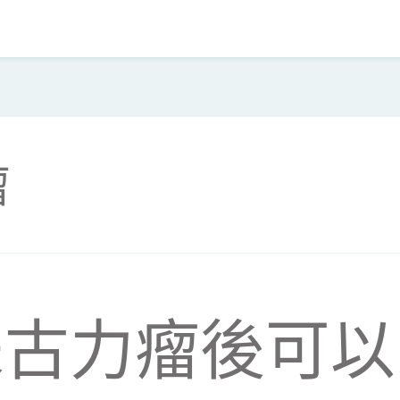
瘤
朱古力瘤後可以