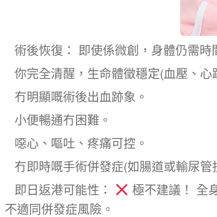
術後恢復： 即使係微創，身體仍需時
你完全清醒，生命體徵穩定(血壓、心
冇明顯嘅術後出血跡象。
小便暢通冇困難。
噁心、嘔吐、疼痛可控。
冇即時嘅手術併發症(如腸道或輸尿管損
即日返港可能性：
極不建議！ 全
不適同併發症風險。