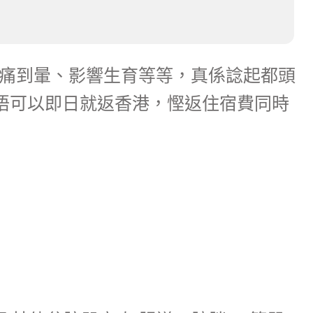
經痛到暈、影響生育等等，真係諗起都頭
唔可以即日就返香港，慳返住宿費同時