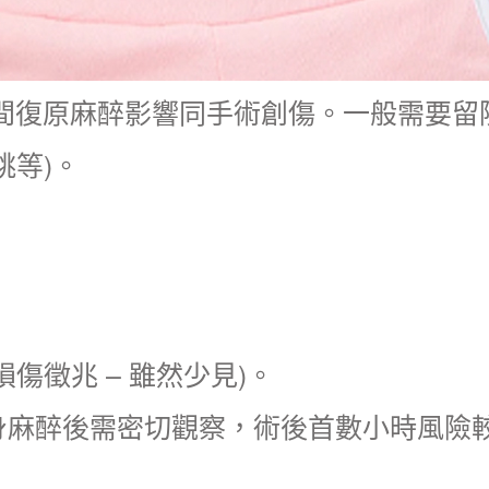
間復原麻醉影響同手術創傷。一般需要留
跳等)。
傷徵兆 – 雖然少見)。
身麻醉後需密切觀察，術後首數小時風險較