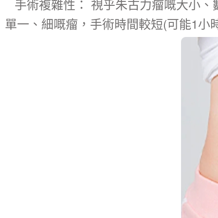
手術複雜性： 視乎朱古力瘤嘅大小、
單一、細嘅瘤，手術時間較短(可能1小時