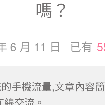
嗎？
 年 6 月 11 日 已有
5
的手機流量,文章內容簡
在線交流。