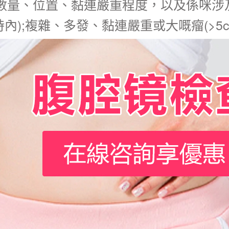
數量、位置、黏連嚴重程度，以及係咪涉及
內);複雜、多發、黏連嚴重或大嘅瘤(>5