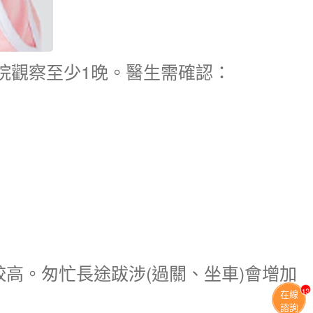
院觀察至少1晚。醫生需確認：
高。匆忙長途跋涉(過關、坐車)會增加
13
在線
諮詢