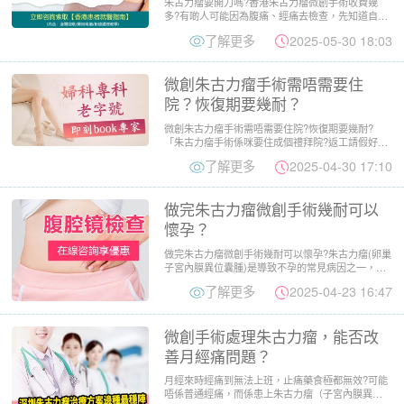
朱古力瘤要開刀嗎?香港朱古力瘤微創手術收費幾
多?有啲人可能因為腹痛、經痛去檢查，先知道自己
有朱古力瘤，亦有人係...
了解更多
2025-05-30 18:03
微創朱古力瘤手術需唔需要住
院？恢復期要幾耐？
微創朱古力瘤手術需唔需要住院?恢復期要幾耐?
「朱古力瘤手術係咪要住成個禮拜院?返工請假好頭
痕?」數據顯示，92...
了解更多
2025-04-30 17:10
做完朱古力瘤微創手術幾耐可以
懷孕？
做完朱古力瘤微創手術幾耐可以懷孕?朱古力瘤(卵巢
子宮內膜異位囊腫)是導致不孕的常見病因之一，唔
少人因為朱古力瘤...
了解更多
2025-04-23 16:47
微創手術處理朱古力瘤，能否改
善月經痛問題？
月經來時經痛到無法上班，止痛藥食極都無效?可能
唔係普通經痛，而係患上朱古力瘤（子宮內膜異位