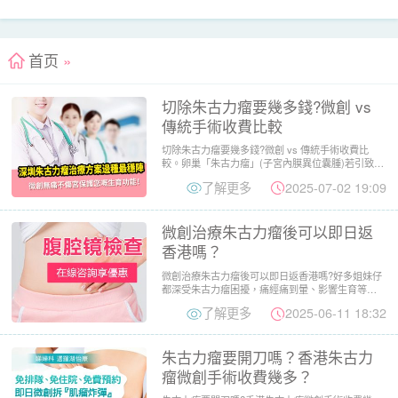
首页
»
切除朱古力瘤要幾多錢?微創 vs
傳統手術收費比較
切除朱古力瘤要幾多錢?微創 vs 傳統手術收費比
較。卵巢「朱古力瘤」(子宮內膜異位囊腫)若引致劇
痛、不孕或過大...
了解更多
2025-07-02 19:09
微創治療朱古力瘤後可以即日返
香港嗎？
微創治療朱古力瘤後可以即日返香港嗎?好多姐妹仔
都深受朱古力瘤困擾，痛經痛到暈、影響生育等
等，真係諗起都頭痕。近...
了解更多
2025-06-11 18:32
朱古力瘤要開刀嗎？香港朱古力
瘤微創手術收費幾多？