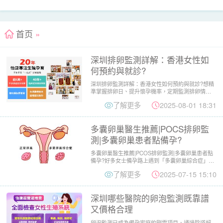
首页
»
深圳排卵監測詳解：香港女性如
何預約與就診?
深圳排卵監測詳解：香港女性如何預約與就診?想精
準掌握排卵日、提升懷孕機率，定期監測排卵情況
可以幫助你更了解自身...
了解更多
2025-08-01 18:31
多囊卵巢醫生推薦|POCS排卵監
測|多囊卵巢患者點備孕?
多囊卵巢醫生推薦|PCOS排卵監測|多囊卵巢患者點
備孕?好多女士備孕路上遇到「多囊卵巢綜合症」
(PCOS)呢個...
了解更多
2025-07-15 15:10
深圳哪些醫院的卵泡監測既靠譜
又價格合理
卵泡監測已成為備孕家庭的剛需項目，通過陰道超