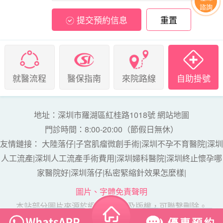
諮詢
提交預約信息
重置
就醫流程
醫保指南
來院路線
自助掛號
地址：深圳市羅湖區紅桂路1018號
網站地圖
門診時間：8:00-20:00（節假日無休）
友情鏈接：
大陸落仔
|
子宮肌瘤微創手術
|
深圳不孕不育醫院
|
深圳
人工流產
|
深圳人工流產手術費用
|
深圳婦科醫院
|
深圳終止懷孕哪
家醫院好
|
深圳落仔
|
私密緊縮針效果怎麼樣
|
圖片、字體免責聲明
本站部分圖片來源於網絡，如涉及版權，可聯繫刪除。