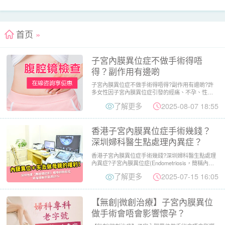
首页
»
子宮內膜異位症不做手術得唔
得？副作用有邊啲
子宮內膜異位症不做手術得唔得?副作用有邊啲?許
多女性因子宮內膜異位症引發的經痛、不孕、性交
疼痛等問題飽受困擾。...
了解更多
2025-08-07 18:55
香港子宮內膜異位症手術幾錢？
深圳婦科醫生點處理內異症？
香港子宮內膜異位症手術幾錢?深圳婦科醫生點處理
內異症?子宮內膜異位症(Endometriosis，簡稱內異
症)...
了解更多
2025-07-15 16:05
【無創|微創治療】子宮內膜異位
做手術會唔會影響懷孕？