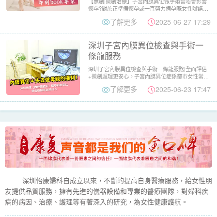
【無創|微創治療】子宮內膜異位做手術會唔會影響
懷孕?對於正準備懷孕或一直努力備孕嘅女性嚟講，
「子宮內膜異位」呢...
了解更多
2025-06-27 17:29
深圳子宮內膜異位檢查與手術一
條龍服務
深圳子宮內膜異位檢查與手術一條龍服務|全面評估
+微創處理更安心。子宮內膜異位症係都市女性常見
但容易忽略嘅婦科病...
了解更多
2025-06-23 17:47
深圳怡康婦科自成立以來，不斷的提高自身醫療服務，給女性朋
友提供品質服務，擁有先進的儀器設備和專業的醫療團隊，對婦科疾
病的病因、治療、護理等有著深入的研究，為女性健康護航。