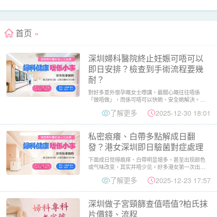
首页
»
深圳婦科醫院終止妊娠可唔可以
即日安排？檢查到手術流程要幾
耐？
對好多意外懷孕嘅女士嚟講，最關心嘅往往唔係
「做唔做」，而係可唔可以快啲、安全啲解決。特
別係香港女士過深圳，時間...
了解更多
2025-12-30 18:01
私密痕癢、白帶多點解成日翻
發？港女深圳即日驗菌對症處理
下面成日觉得痕痒、白帶明显增多，甚至出现颜色
或气味改变，其实并唔少见。好多港女第一次出现
呢类情况时，都会以为系...
了解更多
2025-12-23 17:57
深圳做子宮頸篩查值唔值?柏氏抹
片價錢、流程