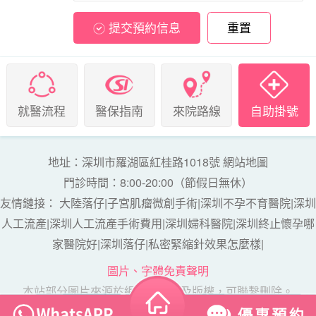
提交預約信息
重置
就醫流程
醫保指南
來院路線
自助掛號
地址：深圳市羅湖區紅桂路1018號
網站地圖
門診時間：8:00-20:00（節假日無休）
友情鏈接：
大陸落仔
|
子宮肌瘤微創手術
|
深圳不孕不育醫院
|
深圳
人工流產
|
深圳人工流產手術費用
|
深圳婦科醫院
|
深圳終止懷孕哪
家醫院好
|
深圳落仔
|
私密緊縮針效果怎麼樣
|
圖片、字體免責聲明
本站部分圖片來源於網絡，如涉及版權，可聯繫刪除。