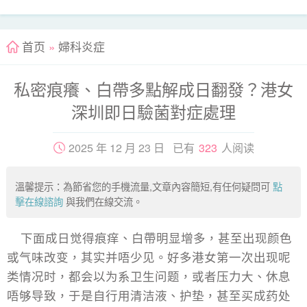
首页
»
婦科炎症
私密痕癢、白帶多點解成日翻發？港女
深圳即日驗菌對症處理
2025 年 12 月 23 日 已有
323
人阅读
溫馨提示：為節省您的手機流量,文章內容簡短,有任何疑問可
點
擊在線諮詢
與我們在線交流。
下面成日觉得痕痒、白帶明显增多，甚至出现颜色
或气味改变，其实并唔少见。好多港女第一次出现呢
类情况时，都会以为系卫生问题，或者压力大、休息
唔够导致，于是自行用清洁液、护垫，甚至买成药处