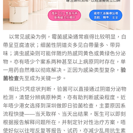
以常见感染为例，霉菌感染通常痕得比较明显，白
帶呈豆腐渣状；细菌性阴道炎多见白帶量多、带异
味；滴虫感染则可能伴随灼热感同黄色或黄绿色分泌
物。亦有唔少个案系两种甚至以上病原同时存在，单
一用药自然难以彻底解决。正因为感染类型复杂，
验
菌检查
先至成为关键一步。
相比只凭症状判断，验菌可以直接通过阴道分泌物
检测，清楚分辨病原种类，亦有助判断感染程度。近
年唔少港女选择到深圳做即日验菌检查，主要原因系
流程快捷——当天取样、当天出结果，医生可以即刻
根据报告解释问题所在，并制定针对性治疗方案，唔
使好似以往咁反复等报告、试药，亦减少乱用抗生素