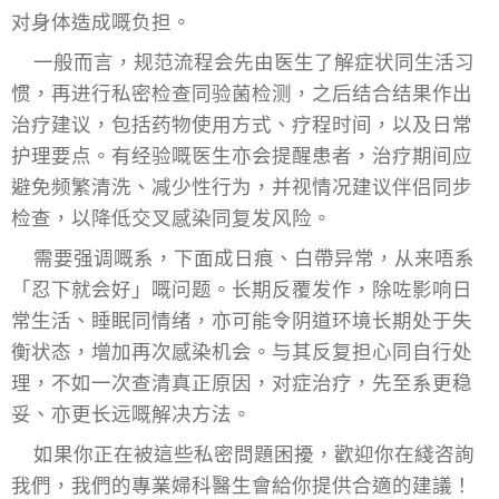
对身体造成嘅负担。
一般而言，规范流程会先由医生了解症状同生活习
惯，再进行私密检查同验菌检测，之后结合结果作出
治疗建议，包括药物使用方式、疗程时间，以及日常
护理要点。有经验嘅医生亦会提醒患者，治疗期间应
避免频繁清洗、减少性行为，并视情况建议伴侣同步
检查，以降低交叉感染同复发风险。
需要强调嘅系，下面成日痕、白帶异常，从来唔系
「忍下就会好」嘅问题。长期反覆发作，除咗影响日
常生活、睡眠同情绪，亦可能令阴道环境长期处于失
衡状态，增加再次感染机会。与其反复担心同自行处
理，不如一次查清真正原因，对症治疗，先至系更稳
妥、亦更长远嘅解决方法。
如果你正在被這些私密問題困擾，歡迎你在綫咨詢
我們，我們的專業婦科醫生會給你提供合適的建議！