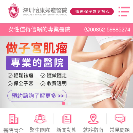
女性值得信賴的專業醫院
00852-59885274
醫生團隊
新聞動態
就診指南
常見問題
醫院簡介