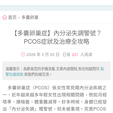
首页
»
多囊卵巢
【多囊卵巢症】內分泌失調警號？
PCOS症狀及治療全攻略
2026 年 3 月 20 日 已有
221
人阅读
溫馨提示：為節省您的手機流量,文章內容簡短,有任何疑問可
點
擊在線諮詢
與我們在線交流。
多囊卵巢症（PCOS）係女性常見嘅內分泌疾病之
一，近年越來越多年輕女性出現相關問題，例如月經
唔準、爆暗瘡、體重難減等。好多時候，身體已經發
出「內分泌失調」嘅警號，但未被重視。究竟PCOS