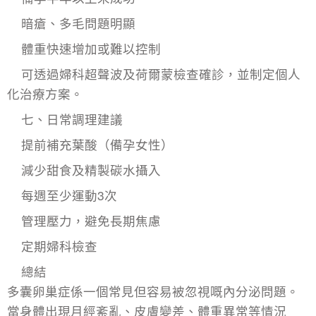
暗瘡、多毛問題明顯
體重快速增加或難以控制
可透過婦科超聲波及荷爾蒙檢查確診，並制定個人
化治療方案。
七、日常調理建議
提前補充葉酸（備孕女性）
減少甜食及精製碳水攝入
每週至少運動3次
管理壓力，避免長期焦慮
定期婦科檢查
總結
多囊卵巢症係一個常見但容易被忽視嘅內分泌問題。
當身體出現月經紊亂、皮膚變差、體重異常等情況