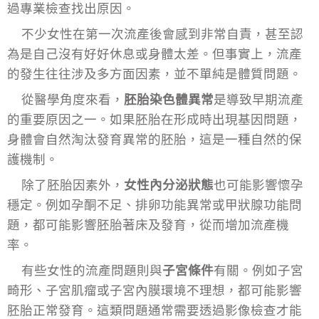
過專業檢查找出原因。
不少女性在第一次流產後會感到非常自責，甚至認
為是自己沒有好好休息或身體太差。但事實上，流產
的發生往往涉及多方面因素，並不單純是體質問題。
從醫學角度來看，
胚胎染色體異常
是導致早期流產
的重要原因之一。如果胚胎在形成時出現基因問題，
身體會自然淘汰發育異常的胚胎，這是一種自然的保
護機制。
除了胚胎因素外，
女性內分泌狀態
也可能影響懷孕
穩定。例如孕酮不足、排卵功能異常或甲狀腺功能問
題，都可能影響胚胎著床及發育，從而增加流產機
率。
有些女性的流產問題則與
子宮條件
有關。例如子宮
畸形、子宮肌瘤或子宮內膜環境不理想，都可能影響
胚胎正常發育。這類問題通常需要透過影像檢查才能