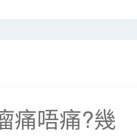
瘤痛唔痛?幾