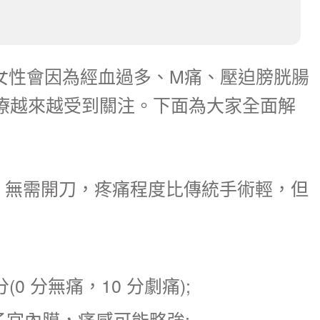
女性會因為經血過多、M痛、壓迫膀胱腸
療越來越受到關注。下面為大家全面解
死，無需開刀，疼痛程度比傳統手術輕，但
 分無痛，10 分劇痛);​
宮內膜，痛感可能略強;​