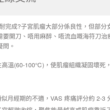
耐完成?子宮肌瘤大部分係良性，但部分
需要開刀、唔用麻醉、唔流血嘅海符刀治
疑問。
溫(60-100℃)，使肌瘤組織凝固壞
經期的不適，VAS 疼痛評分約 2-3 分(0
宮輕微收縮，聚焦能量越高或肌瘤靠近子