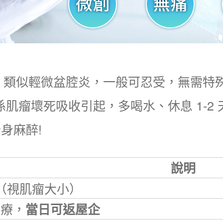
痠，類似輕微盆腔炎，一般可忍受，無需特殊處
，係肌瘤壞死吸收引起，多喝水、休息 1-2
全身麻醉!
說明
時（視肌瘤大小）
治療，
當日可返屋企