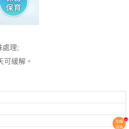
理;​
 天可緩解。
13
在線
諮詢