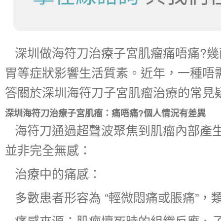
深圳做海符刀治療子宮肌瘤痛唔痛?幾
胃等症狀影響生活質素。近年，一種唔
答關於深圳海符刀子宮肌瘤治療的常見
深圳海符刀治療子宮肌瘤：痛唔痛?個人情況有差異​
海符刀通過超聲波聚焦到肌瘤內部產生高
並非完全無感：​
治療中的痛感：​
多數患者形容為 “輕微悶痛或脹痛”，類似月
痛感來源：肌瘤壞死時的組織反應、子