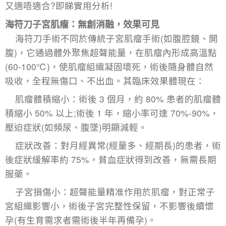
又適唔適合?即睇實用分析!
海符刀子宮肌瘤：無創消融，效果可見​
海符刀手術不同於傳統
子宮肌瘤手術
(如腹腔鏡、開
腹)，它通過體外聚焦超聲能量，在肌瘤內形成高溫點
(60-100℃)，使肌瘤組織凝固壞死，術後隨身體自然
吸收，全程無傷口、不出血。其臨床效果體現在：​
肌瘤體積縮小：術後 3 個月，約 80% 患者的肌瘤體
積縮小 50% 以上;術後 1 年，縮小率可達 70%-90%，
壓迫症狀(如頻尿、腹墜)明顯減輕。​
症狀改善：對月經異常(經量多、經期長)的患者，術
後症狀緩解率約 75%，貧血症狀得到改善，無需長期
服藥。​
子宮損傷小：超聲能量精准作用於肌瘤，對正常子
宮組織影響小，術後子宮完整性保留，不影響後續懷
孕(有生育需求者需術後半年再備孕)。