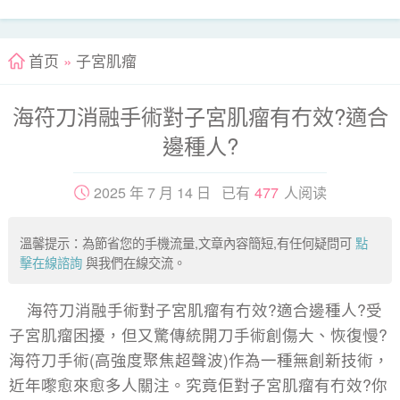
首页
»
子宮肌瘤
海符刀消融手術對子宮肌瘤有冇效?適合
邊種人?
2025 年 7 月 14 日 已有
477
人阅读
溫馨提示：為節省您的手機流量,文章內容簡短,有任何疑問可
點
擊在線諮詢
與我們在線交流。
海符刀消融手術對子宮肌瘤有冇效?適合邊種人?受
子宮肌瘤困擾，但又驚傳統開刀手術創傷大、恢復慢?
海符刀手術(高強度聚焦超聲波)作為一種無創新技術，
近年嚟愈來愈多人關注。究竟佢對子宮肌瘤有冇效?你