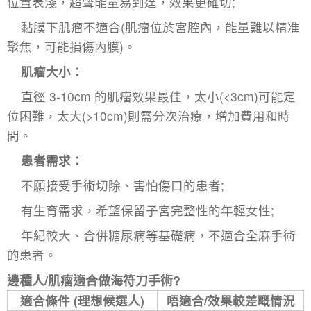
位置表淺，超聲能量易到達，效果更確切;​
黏膜下肌瘤
不適合(肌瘤位於宮腔內，能量難以精准
聚焦，可能損傷內膜)。​
肌瘤大小：​
直徑 3-10cm 的肌瘤效果最佳，太小(<3cm)可能定
位困難，太大(>10cm)則需分次治療，增加費用和時
間。​
患者需求：​
不願接受手術切除、害怕傷口的患者;​
有生育需求，希望保留子宮完整性的年輕女性;​
年紀較大、合併糖尿病等基礎病，不適合全麻手術
的患者。
邊種人/肌瘤適合做
海符刀手術
?
適合條件 (理想候選人)
唔適合/效果較差嘅情況