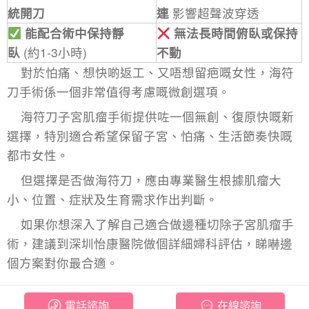
統開刀
連
影響超聲波穿透
能配合術中保持靜
無法長時間俯臥或保持
臥
(約1-3小時)
不動
對於怕痛、想快啲返工、又唔想留疤嘅女性，海符
刀手術係一個非常值得考慮嘅微創選項。
海符刀子宮肌瘤手術
提供咗一個無創、復原快嘅新
選擇，特別適合希望保留子宮、怕痛、生活節奏快嘅
都市女性。
但選擇是否做海符刀，應由專業醫生根據肌瘤大
小、位置、症狀及生育需求作出判斷。
如果你想深入了解自己適合做邊種
切除子宮肌瘤
手
術，建議到深圳怡康醫院做個詳細婦科評估，睇嚇邊
個方案對你最合適。
電話諮詢
在線諮詢