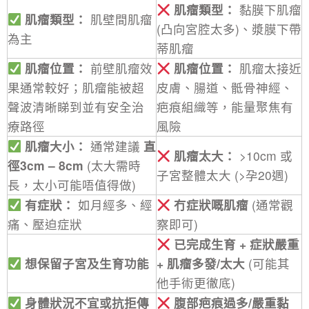
肌瘤類型：
黏膜下肌瘤
肌瘤類型：
肌壁間肌瘤
(凸向宮腔太多)、漿膜下帶
為主
蒂肌瘤
肌瘤位置：
前壁肌瘤效
肌瘤位置：
肌瘤太接近
果通常較好；肌瘤能被超
皮膚、腸道、骶骨神經、
聲波清晰睇到並有安全治
疤痕組織等，能量聚焦有
療路徑
風險
肌瘤大小：
通常建議
直
肌瘤太大：
>10cm 或
徑3cm – 8cm
(太大需時
子宮整體太大 (>孕20週)
長，太小可能唔值得做)
有症狀：
如月經多、經
冇症狀嘅肌瘤
(通常觀
痛、壓迫症狀
察即可)
已完成生育 + 症狀嚴重
想保留子宮及生育功能
+ 肌瘤多發/太大
(可能其
他手術更徹底)
身體狀況不宜或抗拒傳
腹部疤痕過多/嚴重黏