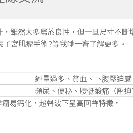
升，雖然大多屬於良性，但一旦尺寸不斷
慮子宮肌瘤手術?等我哋一齊了解更多。
經量過多、貧血、下腹壓迫感
頻尿、便秘、腰骶酸痛（壓迫
維瘤易鈣化，超聲波下呈高回聲特徵。