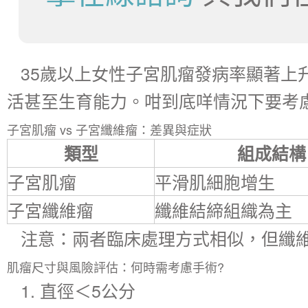
35歲以上女性子宮肌瘤發病率顯著上
活甚至生育能力。咁到底咩情況下要考
子宮肌瘤 vs 子宮纖維瘤：差異與症狀
類型
組成結構
子宮肌瘤
平滑肌細胞增生
子宮纖維瘤
纖維結締組織為主
注意：兩者臨床處理方式相似，但纖
肌瘤尺寸與風險評估：何時需考慮手術?
1. 直徑＜5公分