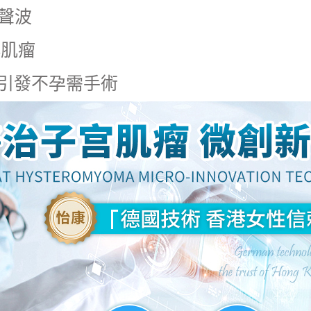
聲波
小肌瘤
若引發不孕需手術