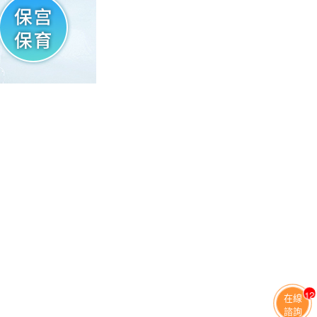
11
在線
諮詢