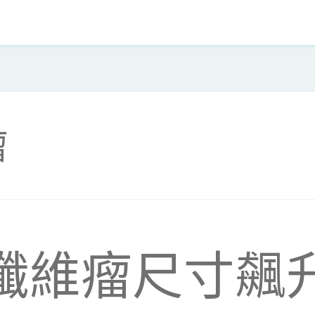
瘤
纖維瘤尺寸飆