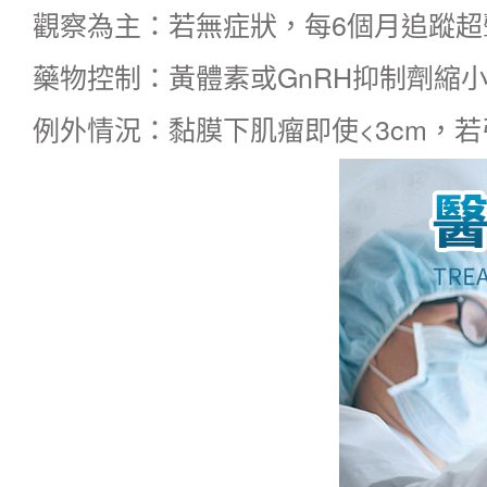
觀察為主：若無症狀，每6個月追蹤超
藥物控制：黃體素或GnRH抑制劑縮
例外情況：
黏膜下肌瘤
即使<3cm，