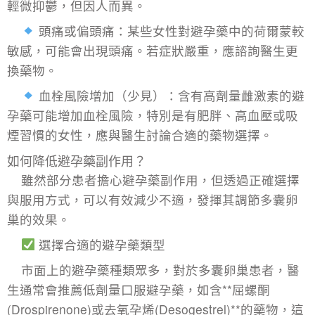
輕微抑鬱，但因人而異。
頭痛或偏頭痛：某些女性對避孕藥中的荷爾蒙較
敏感，可能會出現頭痛。若症狀嚴重，應諮詢醫生更
換藥物。
血栓風險增加（少見）：含有高劑量雌激素的避
孕藥可能增加血栓風險，特別是有肥胖、高血壓或吸
煙習慣的女性，應與醫生討論合適的藥物選擇。
如何降低避孕藥副作用？
雖然部分患者擔心避孕藥副作用，但透過正確選擇
與服用方式，可以有效減少不適，發揮其調節多囊卵
巢的效果。
選擇合適的避孕藥類型
市面上的避孕藥種類眾多，對於多囊卵巢患者，醫
生通常會推薦低劑量口服避孕藥，如含**屈螺酮
(Drospirenone)或去氧孕烯(Desogestrel)**的藥物，這