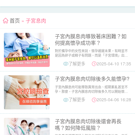
首页
» 子宮息肉
子宮內膜息肉導致著床困難？如
何提高懷孕成功率？
對於備孕中的女性來說，懷孕遲遲未果，有時並不
是因為卵子或精子有問題，而是「子宮環境」出現
阻礙。子宮內膜息肉正是...
了解更多
2025-04-10 17:35
子宮內膜息肉切除後多久能懷孕?
子宮內膜息肉可能導致異常出血、經期紊亂甚至不
孕。那麼，子宮內膜息肉切除後多久可以開始懷孕?
應該注意什麼? 子宮...
了解更多
2025-04-06 16:28
子宮內膜息肉切除後還會再長
嗎？如何降低風險？