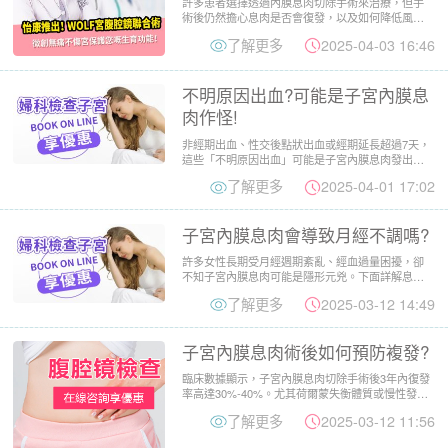
許多患者選擇透過內膜息肉切除手術來治療，但手
術後仍然擔心息肉是否會復發，以及如何降低風
險。本文解析復發原因與預...
了解更多
2025-04-03 16:46
不明原因出血?可能是子宮內膜息
肉作怪!
非經期出血、性交後點狀出血或經期延長超過7天，
這些「不明原因出血」可能是子宮內膜息肉發出的
警訊。根據統計，逾4...
了解更多
2025-04-01 17:02
子宮內膜息肉會導致月經不調嗎?
許多女性長期受月經週期紊亂、經血過量困擾，卻
不知子宮內膜息肉可能是隱形元兇。下面詳解息肉
與月經紊亂的關系，並指...
了解更多
2025-03-12 14:49
子宮內膜息肉術後如何預防複發?
臨床數據顯示，子宮內膜息肉切除手術後3年內復發
率高達30%-40%。尤其荷爾蒙失衡體質或慢性發炎
患者，更需建立...
了解更多
2025-03-12 11:56