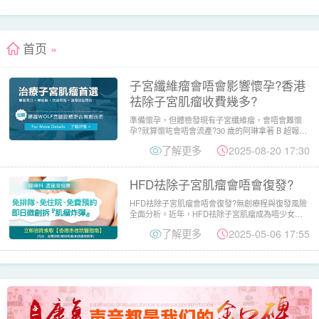
首页
»
子宮纖維瘤會唔會影響懷孕?香港
祛除子宮肌瘤收費幾多?
準備懷孕，但體檢發現有子宮纖維瘤，會唔會難懷
孕?就算懷咗會唔會流產?30 歲的阿琳拿著 B 超報
告，心裡七上八...
了解更多
2025-08-20 17:30
HFD祛除子宮肌瘤會唔會復發?
HFD祛除子宮肌瘤會唔會復發?無創療程與復發風險
全面分析。近年，HFD祛除子宮肌瘤成為唔少女士
關注的微創選擇。...
了解更多
2025-05-06 17:55