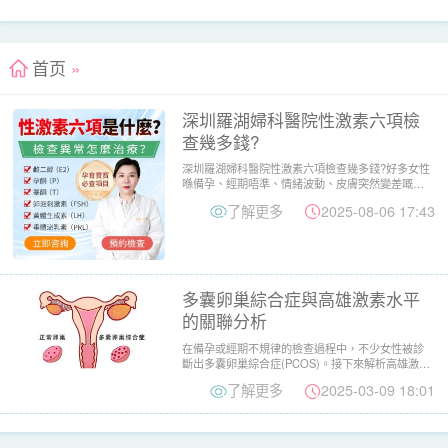
首页
»
深圳羅湖婦科醫院性激素六項檢
查幾多錢?
深圳羅湖婦科醫院性激素六項檢查幾多錢?好多女性
喺備孕、經期唔準、情緒波動、皮膚突然變差嘅時
候，都會被醫生建議做...
了解更多
2025-08-06 17:43
多囊卵巢綜合症與高雄激素水平
的關聯分析
在備孕或經期不規律的檢查過程中，不少女性被診
斷出多囊卵巢綜合症(PCOS)。接下來解析高雄激素
與PCOS的相互...
了解更多
2025-03-09 18:01