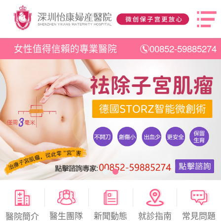
女性值得信賴的專業醫院
00852-59885274
醫生團隊
新聞動態
就診指南
常見問題
醫院簡介