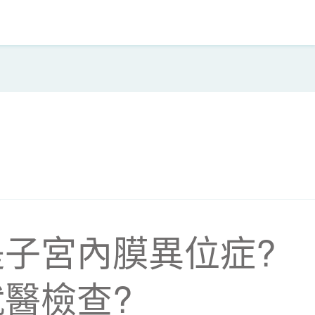
子宮內膜異位症?
醫檢查?