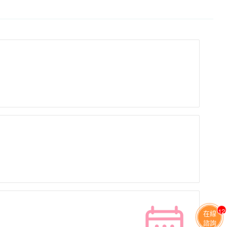
11
在線
諮詢