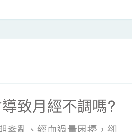
導致月經不調嗎?
期紊亂、經血過量困擾，卻