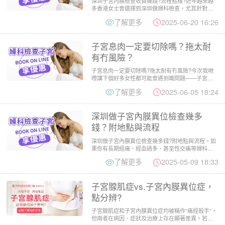
深圳子宮內膜檢查收費幾錢?流程點樣?近年越來越
多香港女士會選擇到深圳做婦科檢查，尤其針對經
期異常、不明出血、不...
了解更多
2025-06-20 16:26
子宮息肉一定要切除嗎？拖太耐
有冇風險？
子宮息肉一定要切除嗎?拖太耐有冇風險?今次我哋
嚟講下個好多女性都可能會遇到嘅問題——子宮息
肉!聽到「息肉」兩個...
了解更多
2025-06-05 18:24
深圳做子宮內膜異位檢查幾多
錢？附地點與流程
深圳做子宮內膜異位檢查幾多錢?附地點與流程。如
果你有長期經痛、經血過多、甚至性交痛等婦科問
題，就要小心可能係子...
了解更多
2025-05-09 18:33
子宮腺肌症vs.子宮內膜異位症，
點分辨?
子宮腺肌症和子宮內膜異位症均被稱作“痛經殺手”，
但兩者在病因、症狀及治療上存在顯著差異。若長