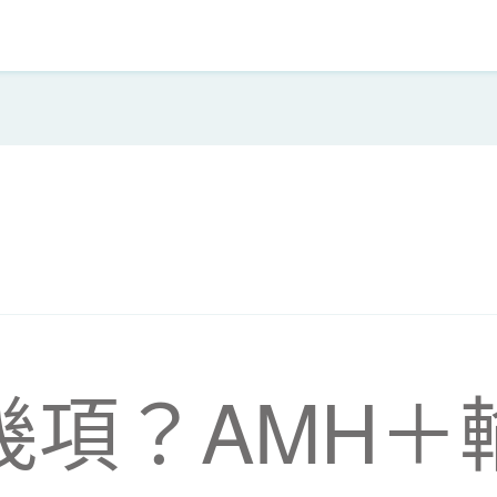
幾項？AMH＋