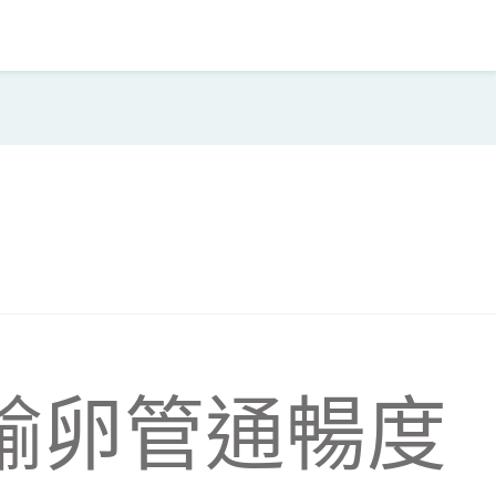
輸卵管通暢度