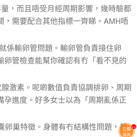
存量，而且唔受月經周期影響，幾時驗都
關，需要配合其他指標一齊睇。AMH唔
因就係輸卵管問題。輸卵管負責接住卵
輸卵管檢查能幫你確認有冇「看不見的
甲狀腺激素。呢啲數值負責協調排卵、周期
備孕進度。好多女士以為「周期亂係正
囊卵巢特徵。身體有冇結構性問題，都
11
在線
諮詢