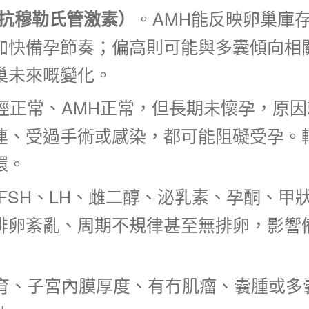
。AMH能反映卵巢庫
（抗穆勒氏管激素）
加快備孕節奏；偏高則可能與多囊傾向相
巢未來嘅變化。
經正常、AMH正常，但長期未懷孕，原
連、受過手術或感染，都可能阻礙受孕。
環。
FSH、LH、雌二醇、泌乳素、孕酮、
排卵紊亂、周期不規律甚至無排卵，影響
育、子宮內膜厚度、有冇肌瘤、囊腫或多