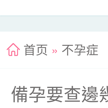
首页
»
不孕症
備孕要查邊