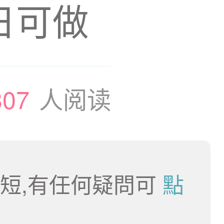
日可做
307
人阅读
短,有任何疑問可
點