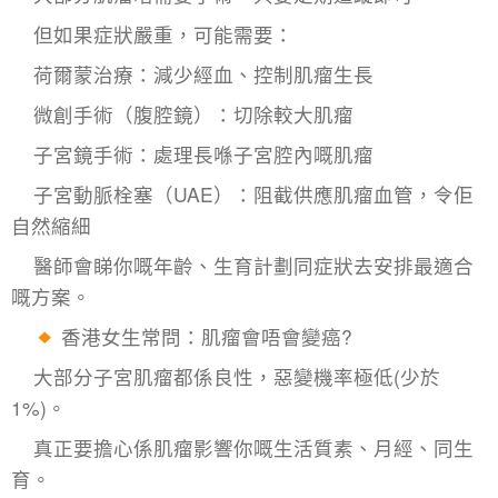
但如果症狀嚴重，可能需要：
荷爾蒙治療：減少經血、控制肌瘤生長
微創手術（腹腔鏡）：切除較大肌瘤
子宮鏡手術：處理長喺子宮腔內嘅肌瘤
子宮動脈栓塞（UAE）：阻截供應肌瘤血管，令佢
自然縮細
醫師會睇你嘅年齡、生育計劃同症狀去安排最適合
嘅方案。
香港女生常問：肌瘤會唔會變癌?
大部分子宮肌瘤都係良性，惡變機率極低(少於
1%)。
真正要擔心係肌瘤影響你嘅生活質素、月經、同生
育。