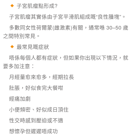
子宮肌瘤點形成?
子宮肌瘤其實係由子宮平滑肌組成嘅“良性腫塊”。
多數同女性荷爾蒙(雌激素)有關，通常喺 30–50 歲
之間特別常見。
最常見嘅症狀
唔係每個人都有症狀，但如果你出現以下情況，就
要多加注意：
月經量愈來愈多，經期拉長
肚脹，好似食完大餐咁
經痛加劇
小便頻密、好似成日頂住
性交時感到壓迫或不適
想懷孕但遲遲唔成功