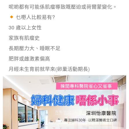
呢啲都有可能係肌瘤導致嘅壓迫或荷爾蒙變化。
乜嘢人比較易有?
30 歲以上女性
家族有肌瘤史
長期壓力大、睡眠不足
肥胖或雌激素偏高
月經未生育前就早來(卵巢活動期長)