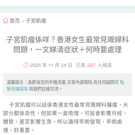
首页
»
子宮肌瘤
子宮肌瘤係咩？香港女生最常見嘅婦科
問題，一文睇清症狀＋何時要處理
2025 年 11 月 24 日 已有
287
人阅读
溫馨提示：為節省您的手機流量,文章內容簡短,有任何疑問可
點
擊在線諮詢
與我們在線交流。
子宮肌瘤可以話係香港女性最常見嘅婦科腫瘤，大
部分都係良性，但如果一直唔理，可能會影響月經、
體質，甚至影響生育。所以識得早啲發現、早啲處
理，好重要。