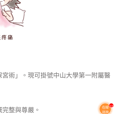
保宮術」。現可掛號中山大學第一附屬醫
11
在線
嘅完整與尊嚴。
諮詢