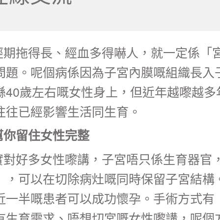
經期拖得長、經血多得嚇人，就一定係「
問題。呢個病係因為子宮內膜嘅組織長入
喺40歲左右嘅女性身上，但近年越嚟越多
往往已經影響生活同生育。
你留住女性完整
實對好多女性嚟講，子宮唔只係生育器官
」，可以在切除病灶嘅同時保留子宮結構
近一半嘅患者可以成功懷孕。手術方式有
有生育需求、唔想切宮嘅女性嚟講，呢個