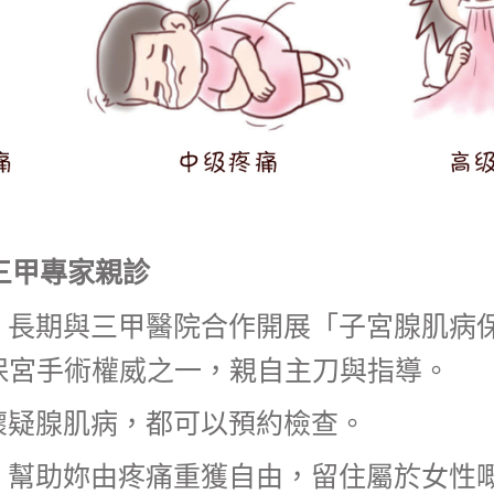
三甲專家親診
，長期與三甲醫院合作開展「子宮腺肌病
內保宮手術權威之一，親自主刀與指導。
懷疑腺肌病，都可以預約檢查。
，幫助妳由疼痛重獲自由，留住屬於女性