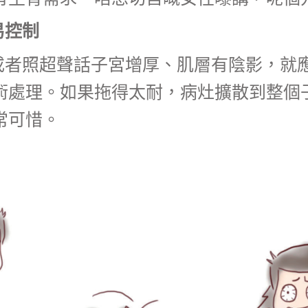
易控制
或者照超聲話子宮增厚、肌層有陰影，就
術處理。如果拖得太耐，病灶擴散到整個
常可惜。