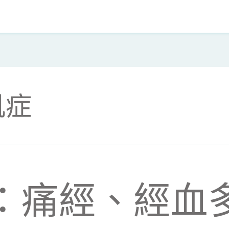
肌症
：痛經、經血